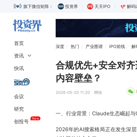
旗下微信矩阵：
投资界
天天IPO
解码
首页
深度
热门
产业图谱
IPO前线
解
资讯
合规优先+安全对齐适配，
深度
融资
快讯
募资
独角兽
内容壁垒？
上市
科创板
巨头
IPO
2026-05-20 11:20
网络
会议
政策
解码LP
研究
一、行业背景：Claude生态崛起与
New
创投号
2026年的AI搜索格局正在发生深层