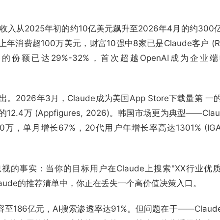
化收入从2025年初的约10亿美元飙升至2026年4月的约300
消费超100万美元，财富10强中8家已是Claude客户 (Reu
ude的份额已达29%-32%，首次超越OpenAI成为企业
。2026年3月，Claude成为美国App Store下载量第 
2.4万 (Appfigures, 2026)。韩国市场更为典型——Cla
，单月增长67%，20代用户年增长率高达1301% (IGAWo
的事实：当你的目标用户在Claude上搜索"XX行业优
laude的推荐清单中，你正在丢失一个高价值决策入口。
至186亿元，AI搜索渗透率达91%。但问题在于——Claud