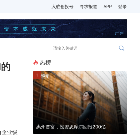
入驻创投号
寻求报道
APP
登录
热榜
I的
1
惠州首富，投资思摩尔回报200亿
为企业级