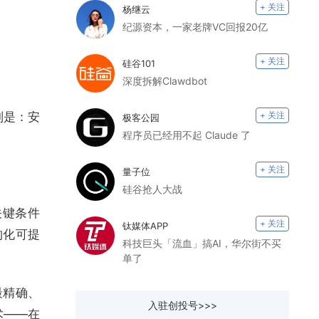
+ 关注
杨继云
纪源资本，一家老牌VC回报20亿
+ 关注
硅谷101
深度拆解Clawdbot
原则是：安
+ 关注
极客公园
程序员已经用不起 Claude 了
+ 关注
量子位
硅谷抢人大战
关键条件
+ 关注
钛媒体APP
结构化可提
科技巨头「流血」搞AI，华尔街不买
单了
最精确、
入驻创投号>>>
术——在