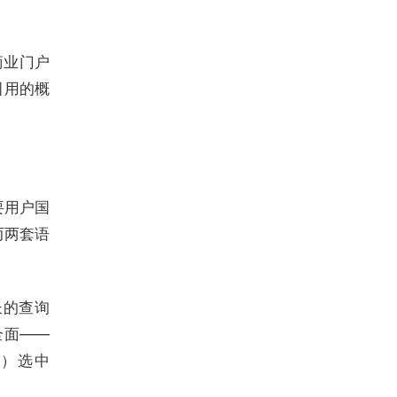
商业门户
引用的概
要用户国
而两套语
更长的查询
全面——
用）选中