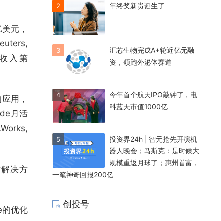
年终奖新贵诞生了
2
亿美元，
ters,
汇芯生物完成A+轮近亿元融
3
端收入第
资，领跑外泌体赛道
今年首个航天IPO敲钟了，电
4
一的应用，
科蓝天市值1000亿
ude月活
rks,
投资界24h | 智元抢先开演机
5
器人晚会；马斯克：是时候大
规模重返月球了；惠州首富，
质解决方
一笔神奇回报200亿
创投号
e的优化