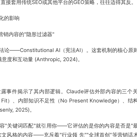
不同，直接套用传统SEO或其他平台的GEO策略，往往适得其反。
优化的影响
法AI）：营销内容的"隐形过滤器"
——Constitutional AI（宪法AI）。这套机制的核心
动量 (Anthropic, 2024)。
示词泄露事件揭示了其内部逻辑。Claude评估外部内容的三个
Fit）、内部知识不足性（No Present Knowledge）、
enly, 2025)。
的内容"关键词匹配"就引用你——它评估的是你的内容是否是"
软文风格的内容——充斥着"行业领 先""全球首创"等营销话