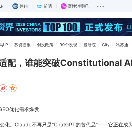
LP
并购
前哨
野性消费吧
码LP
募资捷报
创投政策
99个发现
投研院
City
私募通
谁能突破Constitutional A
GEO优化需求爆发
变化。Claude不再只是"ChatGPT的替代品"——它正在成