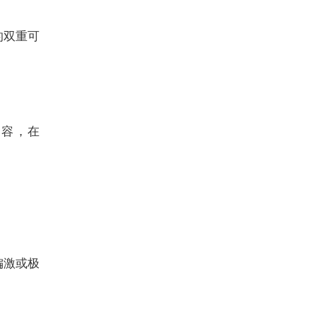
的双重可
内容，在
偏激或极