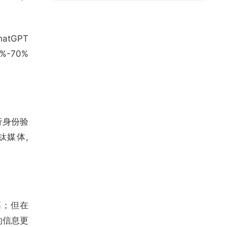
atGPT
-70%
推行身份验
钛媒体,
高；但在
的信息更