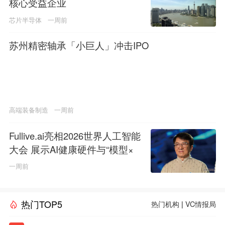
核心受益企业
芯片半导体
一周前
苏州精密轴承「小巨人」冲击IPO
高端装备制造
一周前
Fullive.ai亮相2026世界人工智能
大会 展示AI健康硬件与“模型×
本体”创新技术路径
一周前
热门TOP5
热门机构
|
VC情报局