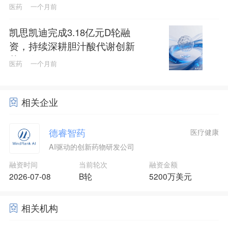
资
医药
一个月前
凯思凯迪完成3.18亿元D轮融
资，持续深耕胆汁酸代谢创新
药研发
医药
一个月前
相关企业
德睿智药
医疗健康
AI驱动的创新药物研发公司
融资时间
当前轮次
融资金额
2026-07-08
B轮
5200万美元
相关机构