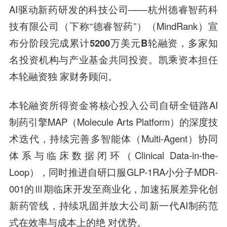
AI驱动新药研发的科技公司——杭州德睿智药科
技有限公司（下称“德睿智药”）（MindRank）宣
布分阶段
完成累计5200万美元B轮融资
，
多家知
名投资机构与产业基金共同投资
。凯乘资本担任
本轮融资独 家财务顾问。
本轮融资所得资金将核心投入公司自研全链路AI
制药引擎MAP（Molecule Arts Platform）的深度技
术迭代，持续完善多智能体（Multi-Agent）协同
体系与临床数据闭环（Clinical Data-in-the-
Loop），同时推进自研口服GLP-1RA小分子MDR-
001的Ⅲ期临床开发至商业化，加速拓展差异化创
新药管线，持续巩固并放大公司新一代AI制药范
式在效率与成本上的绝 对优势。