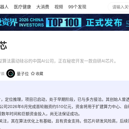
器人
医疗健康
大消费
视频
99个发现
造芯
模型算法震动硅谷的中国AI公司，正在秘密开发一款自研AI芯片。
梦晨
量子位
收藏
研AI芯片，定位推理，项目已启动，处于早期阶段，已与多方接洽。其创始人
司2026年6月完成首轮融资约510亿元，资金将用于扩建算力中心、自
，需数年时间和巨额资金投入，尚无法保证成功。
划值得关注，其在算法优化上有基础，且有资金支持。但芯片研发风险高，后
。