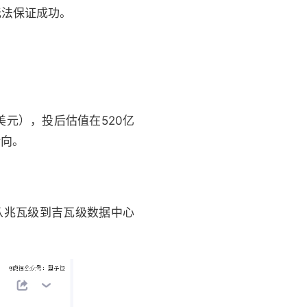
无法保证成功。
亿美元），投后估值在520亿
转向。
。
与从兆瓦级到吉瓦级数据中心