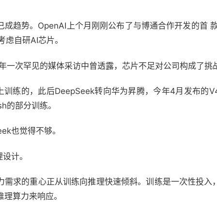
成趋势。OpenAI上个月刚刚公布了与博通合作开发的首 款定
正考虑自研AI芯片。
024年一次罕见的媒体采访中曾透露，芯片不足对公司构成了挑
上训练的，此后DeepSeek转向华为昇腾，今年4月发布的
ash的部分训练。
eek也觉得不够。
理设计。
算力需求的重心正从训练向推理快速倾斜。训练是一次性投入
推理算力来响应。