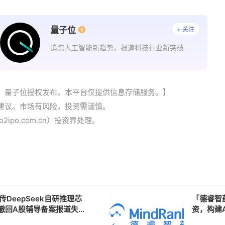
量子位
+ 关注
追踪人工智能新趋势，报道科技行业新突破
：量子位授权发布，本平台仅提供信息存储服务。】
建议。市场有风险，投资需谨慎。
2ipo.com.cn）投资界处理。
|传DeepSeek自研推理芯
「德睿智
撤回A股辅导备案报道失
资，构建A
eX申请部署10万颗卫星