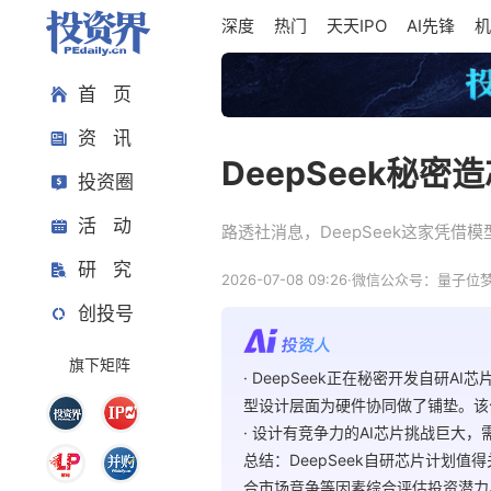
深度
热门
天天IPO
AI先锋
机
首 页
资 讯
DeepSeek秘密
投资圈
活 动
路透社消息，DeepSeek这家凭借
研 究
2026-07-08 09:26
·
微信公众号：量子位
创投号
旗下矩阵
· DeepSeek正在秘密开发自
型设计层面为硬件协同做了铺垫。该公
· 设计有竞争力的AI芯片挑战巨大
总结：DeepSeek自研芯片计
合市场竞争等因素综合评估投资潜力