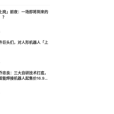
上岗」前夜：一场即将到来的
」？
6
件巨头们，对人形机器人「上
5
乔忠良：三大自研技术打底，
智能焊接机器人起售价16.98
2