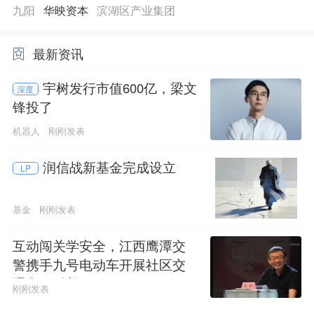
九阳
华映资本
滨湖区产业集团
最新资讯
宇树发行市值600亿，梁文
深度
锋投了
机器人
刚刚发表
润信战新基金完成设立
LP
基金
刚刚发表
互动闯关学安全，江西鹰潭交
警携手九号电动车开展社区交
通安全科普活动
刚刚发表