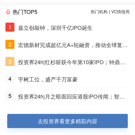
热门TOP5
热门机构
|
VC情报局
1
嘉立创敲钟，深圳千亿IPO诞生
2
宏德新材完成超亿元A+轮融资，推动全球复合
材料工程化应用
3
投资界24h|红杉斩获今年第10家IPO；钟鼎投
出一个千亿IPO；SpaceX腰斩，马斯克财富缩
4
宇树工位，盛产千万富豪
水
5
投资界24h|月之暗面回应港股IPO传闻；智元
公布合伙人团队阵容；潮汕女首富又要敲钟了
去投资界看更多精彩内容