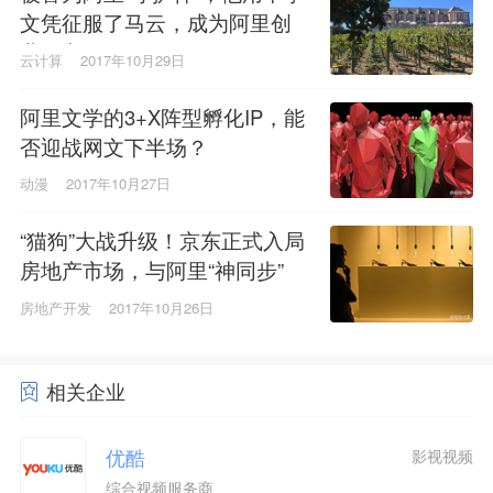
文凭征服了马云，成为阿里创
业元老
云计算
2017年10月29日
阿里文学的3+X阵型孵化IP，能
否迎战网文下半场？
动漫
2017年10月27日
“猫狗”大战升级！京东正式入局
房地产市场，与阿里“神同步”
房地产开发
2017年10月26日
相关企业
优酷
影视视频
综合视频服务商