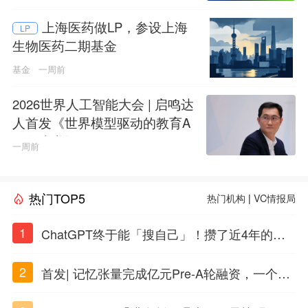
上海医药做LP，参设上海
LP
生物医药二期基金
基金
一周前
2026世界人工智能大会 | 启鸣达
人首发《世界模型驱动的教育A
GI白皮书》
一周前
热门TOP5
热门机构
|
VC情报局
1
ChatGPT终于能「搜自己」！攒了近4年的对
话，一键翻出
2
首发| 记忆张量完成亿元Pre-A轮融资，一个上
海团队火了