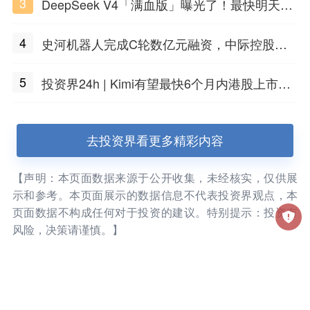
3
DeepSeek V4「满血版」曝光了！最快明天发
布
4
史河机器人完成C轮数亿元融资，中际控股领
投
5
投资界24h | Kimi有望最快6个月内港股上市；
任泽平回应解散VIP群；中际旭创又要IPO了
去投资界看更多精彩内容
【声明：本页面数据来源于公开收集，未经核实，仅供展
示和参考。本页面展示的数据信息不代表投资界观点，本
页面数据不构成任何对于投资的建议。特别提示：投资有
风险，决策请谨慎。】