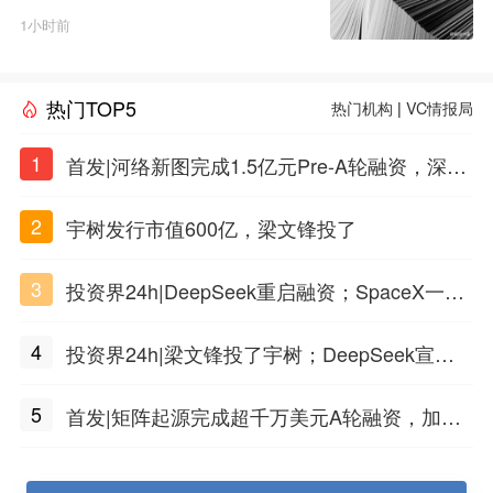
1小时前
热门TOP5
热门机构
|
VC情报局
1
首发|河络新图完成1.5亿元Pre-A轮融资，深耕i
PSC原创细胞技术
2
宇树发行市值600亿，梁文锋投了
3
投资界24h|DeepSeek重启融资；SpaceX一夜
市值蒸发1.5万亿；上海国投，一举投7家GP
4
投资界24h|梁文锋投了宇树；DeepSeek宣布
大幅涨价；贝恩资本买下贡茶
5
首发|矩阵起源完成超千万美元A轮融资，加速
企业级AI基础设施研发