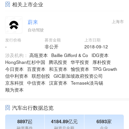
相关上市企业
蔚来
上海市
自动驾驶
发行价格
募资金额
上市日期
-
非公开
2018-09-12
涉及机构：
高瓴资本
Baillie Gifford & Co
IDG资本
HongShan红杉中国
腾讯投资
华平投资
厚朴投资
今日资本
百度资本
和玉资本
愉悦资本
TPG Growth
信中利资本
联想创投
GIC新加坡政府投资公司
京东科技
中信资本
汉富资本
Temasek淡马锡
顺为资本
汽车出行数据总览
8897起
4184.89亿元
6593家
融资事件
融资总金额
企业