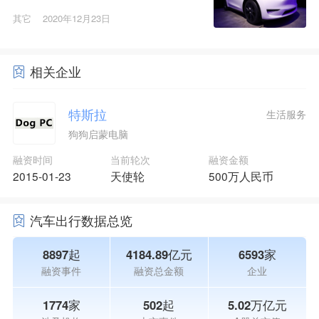
其它
2020年12月23日
相关企业
特斯拉
生活服务
狗狗启蒙电脑
融资时间
当前轮次
融资金额
2015-01-23
天使轮
500万人民币
汽车出行数据总览
8897起
4184.89亿元
6593家
融资事件
融资总金额
企业
1774家
502起
5.02万亿元