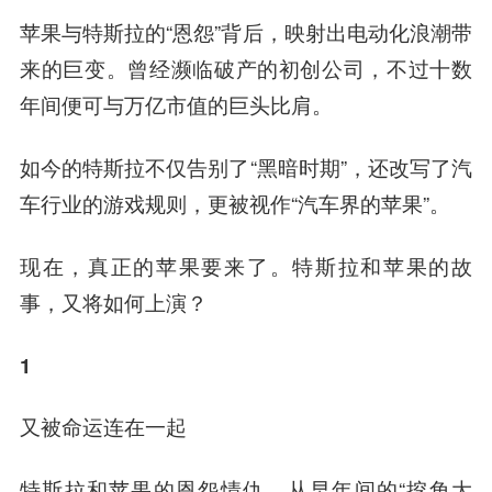
苹果与特斯拉的“恩怨”背后，映射出电动化浪潮带
来的巨变。曾经濒临破产的初创公司，不过十数
年间便可与万亿市值的巨头比肩。
如今的特斯拉不仅告别了“黑暗时期”，还改写了汽
车行业的游戏规则，更被视作“汽车界的苹果”。
现在，真正的苹果要来了。特斯拉和苹果的故
事，又将如何上演？
1
又被命运连在一起
特斯拉和苹果的恩怨情仇，从早年间的“挖角大