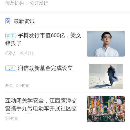
涉及机构：
公开发行
最新资讯
宇树发行市值600亿，梁文
深度
锋投了
机器人
3小时前
润信战新基金完成设立
LP
基金
5小时前
互动闯关学安全，江西鹰潭交
警携手九号电动车开展社区交
通安全科普活动
5小时前