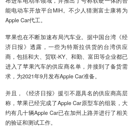
布进军电动车领域，并推出了号称软硬一体的智
能电动车开放平台MIH。不少人猜测富士康将为
Apple Car代工。
苹果也在不断加速布局汽车业。据中国台湾《经
济日报》透露，一些为特斯拉供货的台湾供应
商，包括和大、贸联-KY、和勤、富田等企业都已
进入了苹果汽车的供应商名单，并接到了备货需
求，为2021年9月发布Apple Car准备。
并且，《经济日报》援引不愿具名的供应商高层
称，苹果已经完成了Apple Car原型车的组装，大
约有几十辆Apple Car已在加州上路并进行了相关
的验证和测试工作。