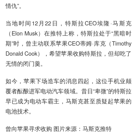
情仇”。
当地时间12月22日，特斯拉CEO埃隆·马斯克
（Elon Musk）在推特上称，特斯拉处于“黑暗时
期”时，曾主动联系苹果CEO蒂姆·库克（Timothy
Donald Cook），希望苹果收购特斯拉，但却吃了
无情的闭门羹。
如今，苹果下场造车的消息四起，这位手机业颠
覆者酝酿进军电动汽车领域。昔日“卑微”的特斯拉
早已成为电动车霸主，马斯克甚至质疑起苹果的
电池技术。
曾向苹果寻求收购 图片来源：马斯克推特