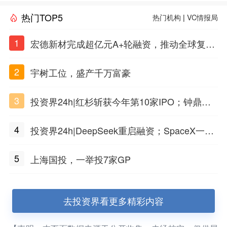
热门TOP5
热门机构
|
VC情报局
1
宏德新材完成超亿元A+轮融资，推动全球复合
材料工程化应用
2
宇树工位，盛产千万富豪
3
投资界24h|红杉斩获今年第10家IPO；钟鼎投
出一个千亿IPO；SpaceX腰斩，马斯克财富缩
4
投资界24h|DeepSeek重启融资；SpaceX一夜
水
市值蒸发1.5万亿；上海国投，一举投7家GP
5
上海国投，一举投7家GP
去投资界看更多精彩内容