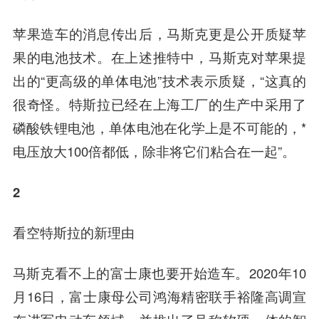
苹果造车的消息传出后，马斯克更是公开质疑苹
果的电池技术。在上述推特中，马斯克对苹果提
出的“更高级的单体电池”技术表示质疑，“这真的
很奇怪。特斯拉已经在上海工厂的生产中采用了
磷酸铁锂电池，单体电池在化学上是不可能的，*
电压放大100倍都低，除非将它们粘合在一起”。
2
看空特斯拉的新理由
马斯克看不上的富士康也要开始造车。2020年10
月16日，富士康母公司鸿海精密联手裕隆高调宣