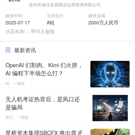
苏州市途佳名宿商业运营管理有限公司
融资时间
当前轮次
融资金额
2025-07-17
A轮
2000万人民币
涉及机构：
早行人创投
最新资讯
OpenAI 们割肉、Kimi 们火拼，
AI 编程下半场怎么打？
AI
一周前
无人机考证热背后，是风口还
是骗局
其它
一周前
星桥资本集团SBCFX 将出席 iF