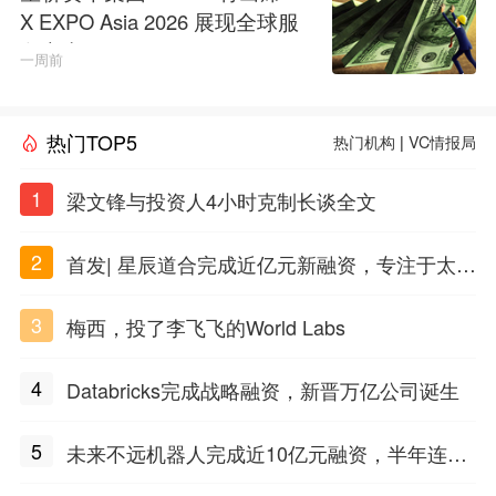
X EXPO Asia 2026 展现全球服
务实力
一周前
热门TOP5
热门机构
|
VC情报局
1
梁文锋与投资人4小时克制长谈全文
2
首发| 星辰道合完成近亿元新融资，专注于太空
态势感知和商业航天
3
梅西，投了李飞飞的World Labs
4
Databricks完成战略融资，新晋万亿公司诞生
5
未来不远机器人完成近10亿元融资，半年连获
三轮融资