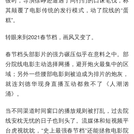
彼时，导演
徐峥
还遭遇了同行们的口诛笔伐，称
其颠覆了电影传统的发行模式，动了院线的“蛋
糕”。
转眼来到2021春节档，画风又变了。
春节档头部影片的强力碾压似乎在意料之中。部
分院线电影主动选择网播，避开炮火最集中的区
域；另外一些腰部电影则被迫成为排片的炮灰，
就连刘德华现身直播互动都救不了《人潮汹
涌》。
当不同渠道时间窗口的播放规则被打乱，过去院
线安枕无忧的日子也到头了。流媒体和短视频平
台虎视眈眈，“史上最强春节档”还能拯救电影院