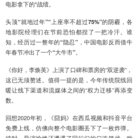
电影拿下的*战绩。
头顶“就地过年”“上座率不超过75%”的阴霾，各
地影院经理们在节前恐怕都捏了一把冷汗。谁
知，经历过一整年的“隐忍”，
中国电影
反而借牛
年春节冲出了一个“大牛市”。
《你好，李焕英》上演了口碑和票房的“双逆袭”，
这已无须赘述。值得一提的是，今年传统院线回
暖让线下渠道和流媒体之间的“权力迁移”再添变
数。
回想2020年初，《囧妈》在西瓜视频和抖音平台
免费上线，仿佛向整个电影圈丢下了一枚炸弹。