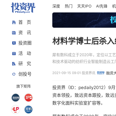
深度
热门
天天IPO
AI先锋
机
首 页
资 讯
材料学博士后杀入
投资圈
活 动
犀有数科成立于2020年，定位以工
和技术驱动的纺织行业智能制造云工
研 究
2021-09-15 09:01
·
投资界讯
融资
创投号
旗下矩阵
投资界（ID：pedaily201
资本领投，致远资本跟投，致远
数字化面料实验室扩容等。