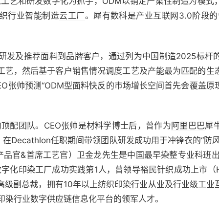
位以工艺和研发数字化为抓手，ODM以销定产柔性制造为模式
织行业智能制造
云工厂
。犀有数科是产业互联网3.0阶段
研发及推荐面料到品牌客户，通过列为中国制造2025标杆
工艺，然后基于客户销售情况调度工艺及产能最为匹配的生
EO张帅预测“ODM型面料快反的市场增长空间首先会覆盖
的顶配团队。CEO张帅是材料学博士后，曾作为
阿里巴巴
犀
，在Decathlon任职期间带领团队研发成功用于冲锋衣的“
席产品官&首席工艺官）卫金龙先生是中国最早染整专业科班出
字化印染工厂成功实践第1人，曾领导裕民针织成功上市（HK
高级副总裁，拥有10年以上纺织印染行业从业及行业级工业
织印染行业数字供应链信息化平台的领军人才。