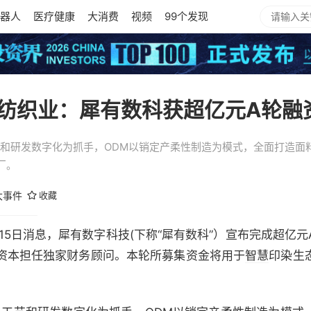
器人
医疗健康
大消费
视频
99个发现
纺织业：犀有数科获超亿元A轮融
艺和研发数字化为抓手，ODM以销定产柔性制造为模式，全面打造面
厂。
大事件
收藏
2）9月15日消息，犀有数字科技(下称“犀有数科”）宣布完成超
资本担任独家财务顾问。本轮所募集资金将用于
智慧
印染生