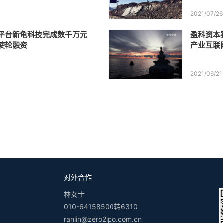
2021/07/26
平台新龟科技完成数千万元
盈科资本
使轮融资
产业互联
2021/06/21
对外合作
林女士
010-64158500转6310
ranlin@zero2ipo.com.cn