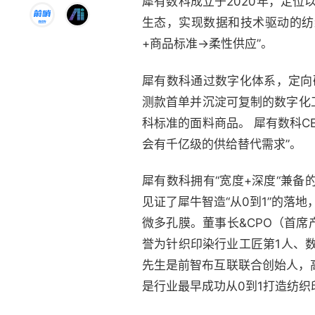
犀有数科成立于2020年，定
生态，实现数据和技术驱动的纺
+商品标准->柔性供应”。
犀有数科通过数字化体系，定向
测款首单并沉淀可复制的数字化
科标准的面料商品。 犀有数科C
会有千亿级的供给替代需求”。
犀有数科拥有“宽度+深度“兼备
见证了犀牛智造“从0到1”的落地
微多孔膜。董事长&CPO（首
誉为针织印染行业工匠第1人、数
先生是前智布互联联合创始人，
是行业最早成功从0到1打造纺