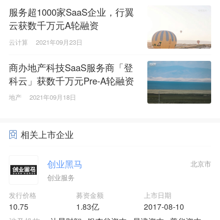
服务超1000家SaaS企业，行翼
云获数千万元A轮融资
云计算
2021年09月23日
商办地产科技SaaS服务商「登
科云」获数千万元Pre-A轮融资
，投资方为创业工场
地产
2021年09月18日
相关上市企业
创业黑马
北京市
创业服务
发行价格
募资金额
上市日期
10.75
1.83亿
2017-08-10