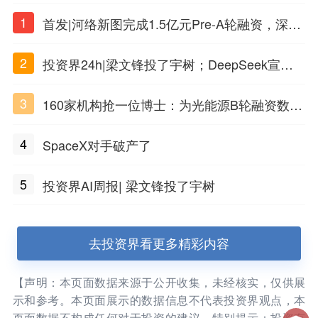
1
首发|河络新图完成1.5亿元Pre-A轮融资，深耕i
PSC原创细胞技术
2
投资界24h|梁文锋投了宇树；DeepSeek宣布
大幅涨价；贝恩资本买下贡茶
3
160家机构抢一位博士：为光能源B轮融资数亿
元
4
SpaceX对手破产了
5
投资界AI周报| 梁文锋投了宇树
去投资界看更多精彩内容
【声明：本页面数据来源于公开收集，未经核实，仅供展
示和参考。本页面展示的数据信息不代表投资界观点，本
页面数据不构成任何对于投资的建议。特别提示：投资有