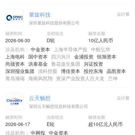
量旋科技
云计算
深圳量旋科技股份有限公司
融资时间
当前轮次
融资金额
2026-06-30
D轮
10亿人民币
涉及机构：
中金资本
上海半导体产投
中航弘华
上海电科
国中资本
四川兴川
金浦投资
恒旭资本
尚颀资本
洪泰基金
鲁花道生集团
兴证投资
深圳报业集团
清科控股
博佳资本
投控东海
晶凯资本
青岛瀚瑞
海南风凯翔
资深产业投资人吕大龙
兰坤
云天畅想
云计算
深圳云天畅想信息科技有限公司
融资时间
当前轮次
融资金额
2026-06-17
E轮
超10亿元人民币
涉及机构：
中网投
中金资本