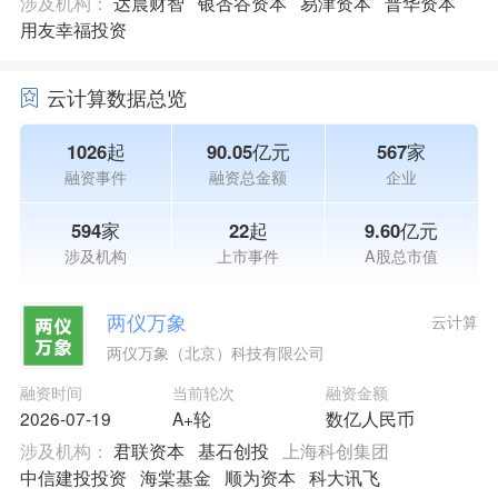
涉及机构：
达晨财智
银杏谷资本
易津资本
普华资本
用友幸福投资
云计算数据总览
1026起
90.05亿元
567家
融资事件
融资总金额
企业
594家
22起
9.60亿元
涉及机构
上市事件
A股总市值
两仪万象
云计算
两仪万象（北京）科技有限公司
融资时间
当前轮次
融资金额
2026-07-19
A+轮
数亿人民币
涉及机构：
君联资本
基石创投
上海科创集团
中信建投投资
海棠基金
顺为资本
科大讯飞