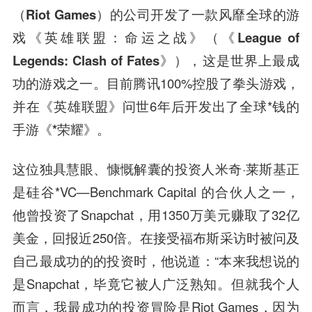
（Riot Games）
的公司开发了一款风靡全球的游
戏
《英雄联盟：命运之战》（《League of
Legends: Clash of Fates》）
，这是世界上最成
功的游戏之一。目前腾讯100%控股了拳头游戏，
并在《英雄联盟》问世6年后开发出了全球*钱的
手游
《*荣耀》
。
这位独具慧眼、慷慨解囊的投资人米奇·莱斯基正
是硅谷*VC—Benchmark Capital 的
合伙人
之一，
他曾投资了Snapchat，用1350万美元赚取了32亿
美金，回报近250倍。在接受福布斯采访时被问及
自己最成功的的投资时，他说道：“本来我想说的
是Snapchat，毕竟它被人广泛熟知。但就我个人
而言，我最成功的投资冒险是Riot Games，因为