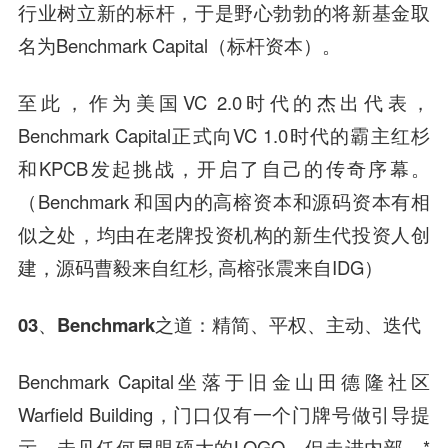
行业树立新的标杆，于是野心勃勃的将新基金取
名为Benchmark Capital（标杆资本）。
至此，作为美国VC 2.0时代的杰出代表，
Benchmark Capital正式向VC 1.0时代的霸主红杉
和KPCB发起挑战，开启了自己的传奇序幕。
（Benchmark 和国内的
高榕资本
和
源码资本
有相
似之处，均由在老牌投资机构的
新生代投资
人创
建，源码
曹毅
来自红杉, 高榕
张震
来自IDG）
03、
Benchmark之道：精简、平权、主动、迭代
Benchmark Capital坐落于旧金山田德隆社区
Warfield Building，门口仅有一个门牌号做引导提
示，未见任何显眼硕大的LOGO。但走进内部，*