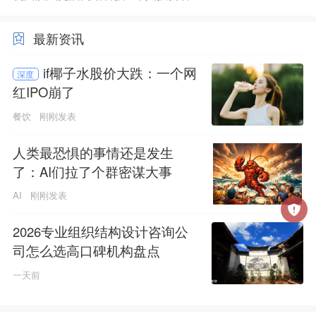
最新资讯
if椰子水股价大跌：一个网
深度
红IPO崩了
餐饮
刚刚发表
人类最恐惧的事情还是发生
了：AI们拉了个群密谋大事
AI
刚刚发表
2026专业组织结构设计咨询公
司怎么选高口碑机构盘点
一天前