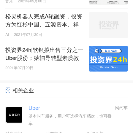
音乐
2021年09月08日
松灵机器人完成A轮融资，投资
方为红杉中国、五源资本、祥
峰投资中国和HKX
AI
2021年07月30日
投资界24h|软银拟出售三分之一
Uber股份；猿辅导转型素质教
育；目标200亿中建材（安徽）
2021年07月29日
新材料产业投资基金成立
相关企业
Uber
网约车
基本叫车服务，用户可选择汽车档次，也可拼
车