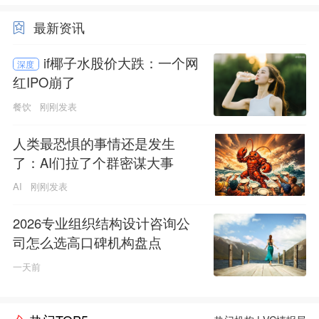
最新资讯
if椰子水股价大跌：一个网
深度
红IPO崩了
餐饮
刚刚发表
人类最恐惧的事情还是发生
了：AI们拉了个群密谋大事
AI
刚刚发表
2026专业组织结构设计咨询公
司怎么选高口碑机构盘点
一天前