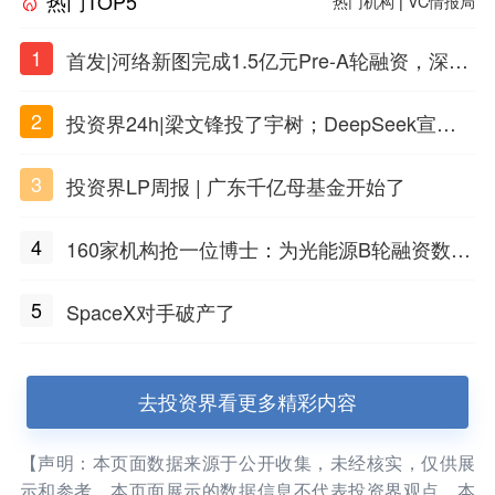
热门TOP5
热门机构
|
VC情报局
1
首发|河络新图完成1.5亿元Pre-A轮融资，深耕i
PSC原创细胞技术
2
投资界24h|梁文锋投了宇树；DeepSeek宣布
大幅涨价；贝恩资本买下贡茶
3
投资界LP周报 | 广东千亿母基金开始了
4
160家机构抢一位博士：为光能源B轮融资数亿
元
5
SpaceX对手破产了
去投资界看更多精彩内容
【声明：本页面数据来源于公开收集，未经核实，仅供展
示和参考。本页面展示的数据信息不代表投资界观点，本