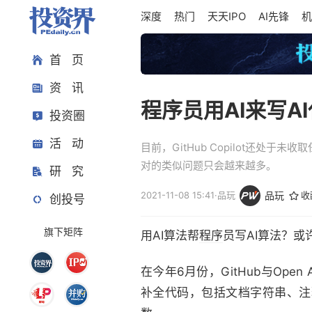
深度
热门
天天IPO
AI先锋
机
首 页
资 讯
程序员用AI来写A
投资圈
活 动
目前，GitHub Copilot还
对的类似问题只会越来越多。
研 究
2021-11-08 15:41
·
品玩
品玩
收
创投号
旗下矩阵
用AI算法帮
程序
员写AI算法？或
在今年6月份，GitHub与Open 
补全代码，包括文档字符串、注