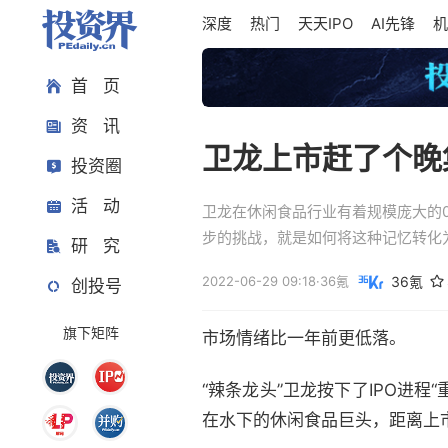
深度
热门
天天IPO
AI先锋
机
首 页
资 讯
卫龙上市赶了个晚
投资圈
活 动
卫龙在休闲食品行业有着规模庞大的
步的挑战，就是如何将这种记忆转化
研 究
2022-06-29 09:18
·
36氪
36氪
创投号
旗下矩阵
市场情绪比一年前更低落。
“辣条龙头”卫龙按下了IPO进
在水下的休闲食品巨头，距离上