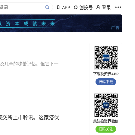
创投号
登录
APP
群及儿童的味蕾记忆。但它下一
下载投资界APP
扫码下载
过港交所上市聆讯。这家潜伏
关注投资界微信
扫码关注