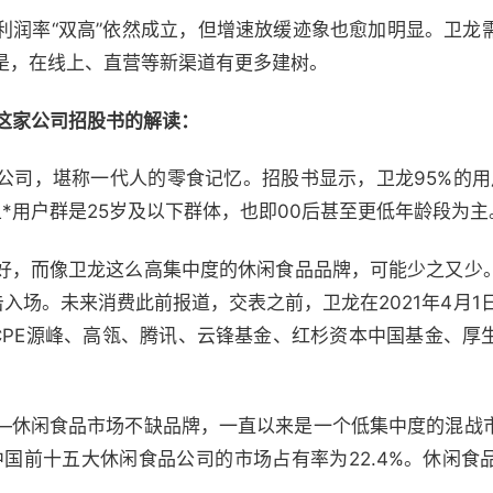
利润率“双高”依然成立，但增速放缓迹象也愈加明显。卫龙
是，在线上、直营等新渠道有更多建树。
对这家公司招股书的解读：
公司，堪称一代人的零食记忆。招股书显示，卫龙95%的用户
且*用户群是25岁及以下群体，也即00后甚至更低年龄段为主
好，而像卫龙这么高集中度的休闲食品品牌，可能少之又少
入场。未来消费此前报道，交表之前，卫龙在2021年4月1日
CPE源峰、高瓴、腾讯、云锋基金、红杉资本中国基金、厚
—休闲食品市场不缺品牌，一直以来是一个低集中度的混战
中国前十五大休闲食品公司的市场占有率为22.4%。休闲