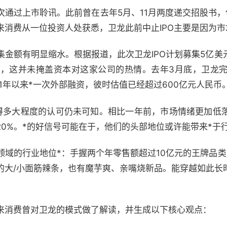
通过上市聆讯。此前曾在去年5月、11月两度递交招股书，
来消费从一位投资人处获悉，卫龙此前中止IPO主要是因为市
集金额有明显缩水。根据报道，此次卫龙IPO计划募集5亿美
过，这并未掩盖资本对这家公司的热情。去年3月底，卫龙完成
立21年以来*一次外部融资，彼时估值已经超过600亿元人民币
得多大程度的认可仍未可知。相比一年前，市场情绪更加低落了
0%。*的好信号可能在于，他们的头部地位或许能带来*于
领域的行业地位*：手握两个年零售额超过10亿元的王牌品类
的大/小面筋辣条，也有魔芋爽、亲嘴烧新品。能穿越如此长
来消费曾对卫龙的模式做了解读，并生成以下核心观点：