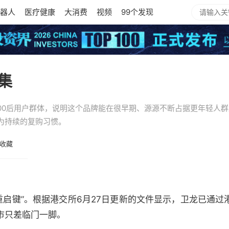
器人
医疗健康
大消费
视频
99个发现
集
00后用户群体，说明这个品牌能在很早期、源源不断占据更年轻人
为持续的复购习惯。
收藏
程“重启键”。根据港交所6月27日更新的文件显示，卫龙已通
市只差临门一脚。