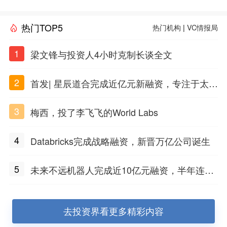
热门TOP5
热门机构
|
VC情报局
1
梁文锋与投资人4小时克制长谈全文
2
首发| 星辰道合完成近亿元新融资，专注于太空
态势感知和商业航天
3
梅西，投了李飞飞的World Labs
4
Databricks完成战略融资，新晋万亿公司诞生
5
未来不远机器人完成近10亿元融资，半年连获
三轮融资
去投资界看更多精彩内容