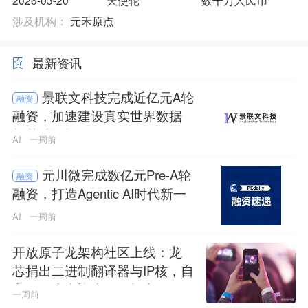
涉及机构：
元禾原点
最新资讯
景联文科技完成近亿元A轮
融资
融资，加速建设真实世界数据
与基础设施
AI
一周前
元川微完成数亿元Pre-A轮
融资
融资，打造Agentic AI时代新一
代推理基础设施
AI
一周前
开放原子龙架构社区上线：龙
芯捐出二进制翻译器与IP核，自
主CPU生态迎来开源拐点
一周前