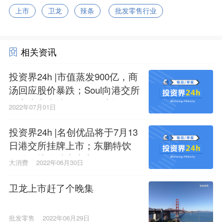
上市
卫龙
辣条
批发零售行业
相关资讯
投资界24h |市值蒸发900亿，商
汤回应股价暴跌；Soul向港交所
提交上市申请；贝泰妮出资1亿
2022年07月01日
元，投了红杉中国
投资界24h |名创优品将于7月13
日港交所挂牌上市；东鹏特饮
母公司拟在瑞士上市；辰德资
大消费
2022年06月30日
本人民币四期基金完成募集
卫龙上市赶了个晚集
批发零售
2022年06月29日