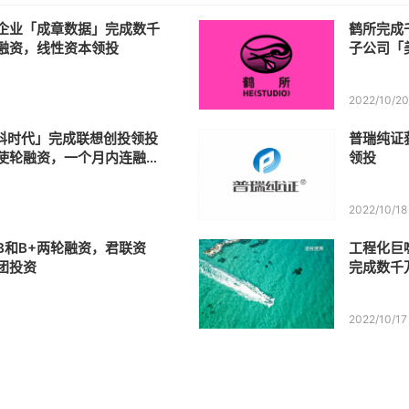
企业「成章数据」完成数千
鹤所完成
融资，线性资本领投
子公司「
2022/10/2
中科时代」完成联想创投领投
普瑞纯证
使轮融资，一个月内连融两
领投
2022/10/18
B和B+两轮融资，君联资
工程化巨
团投资
完成数千
2022/10/17