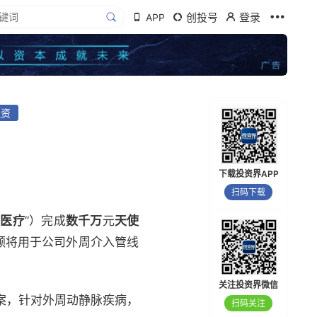
创投号
登录
APP
融资
下载投资界APP
扫码下载
德医疗
”）完成
数千万
元
天使
额将用于公司外周介入管线
关注投资界微信
方案，针对外周动静脉疾病，
扫码关注