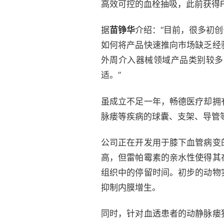
高效可控的血栓抽吸，此前获得F
据
苗铮华
介绍：“目前，很多初
如何将产品快速推向市场缺乏经
外周介入器械领域产品类别较多
适。”
虽成立不足一年，畅德医疗却拥
脉瘘等疾病的球囊、支架、导管
公司正在开发用于膝下血管病变
高，但雷帕霉素的亲水性使得其
组织中的停留时间。初步的动物
抑制内膜增生。
同时，针对血透患者的动静脉瘘