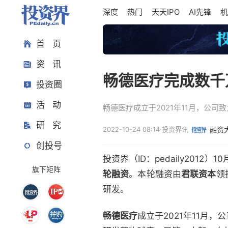
深度
热门
天天IPO
AI先锋
机
首 页
资 讯
畅德医疗完成数千
投资圈
活 动
畅德医疗成立于2021年11月，公
研 究
2022-10-24 08:14
·
投资界讯
融资
创投号
投资界（ID：pedaily201
旗下矩阵
轮融资
。本轮融资由
君联资本
领
研发。
畅德医疗
成立于2021年11月