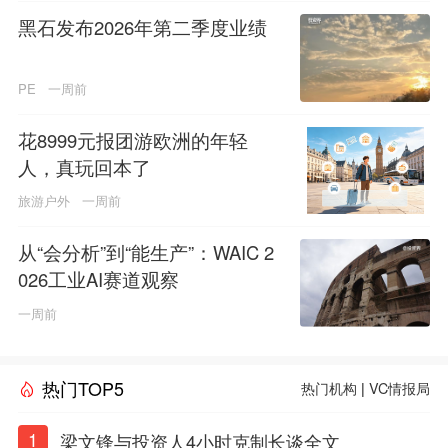
黑石发布2026年第二季度业绩
PE
一周前
花8999元报团游欧洲的年轻
人，真玩回本了
旅游户外
一周前
从“会分析”到“能生产”：WAIC 2
026工业AI赛道观察
一周前
热门TOP5
热门机构
|
VC情报局
1
梁文锋与投资人4小时克制长谈全文