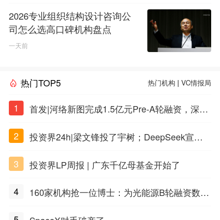
2026专业组织结构设计咨询公
司怎么选高口碑机构盘点
一天前
热门TOP5
热门机构
|
VC情报局
1
首发|河络新图完成1.5亿元Pre-A轮融资，深耕i
PSC原创细胞技术
2
投资界24h|梁文锋投了宇树；DeepSeek宣布
大幅涨价；贝恩资本买下贡茶
3
投资界LP周报 | 广东千亿母基金开始了
4
160家机构抢一位博士：为光能源B轮融资数亿
元
5