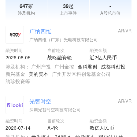
647家
39起
-
涉及机构
上市事件
A股总市值
广纳四维
AR/VR
广纳四维（广东）光电科技有限公司
融资时间
当前轮次
融资金额
2026-08-05
战略融资轮
近2亿人民币
涉及机构：
广州产投
广州金控
金科君创
成都科创投
新兴基金
美的资本
广州开发区科创母基金公司
纳珍投资等
光智时空
AR/VR
深圳光智时空科技有限公司
融资时间
当前轮次
融资金额
2026-07-14
A+轮
数亿人民币
涉及机构：
元生资本
BAI资本
钟鼎资本
阿尔法公社