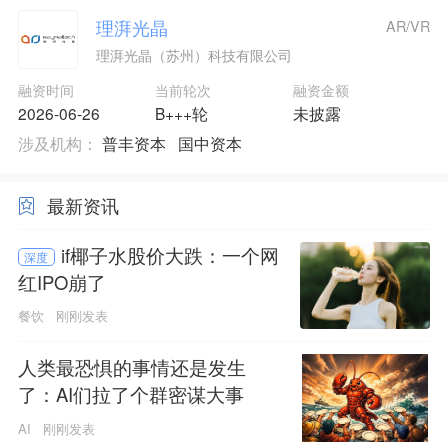
理湃光晶
AR/VR
理湃光晶（苏州）科技有限公司
融资时间
当前轮次
融资金额
2026-06-26
B+++轮
未披露
涉及机构：
普丰资本
国中资本
最新资讯
if椰子水股价大跌：一个网
深度
红IPO崩了
餐饮
刚刚发表
人类最恐惧的事情还是发生
了：AI们拉了个群密谋大事
AI
刚刚发表