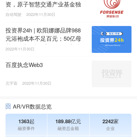
资，原子智慧交通产业基金独
家投资
自动驾驶
2022年11月30日
投资界24h | 欧阳娜娜品牌988
元浴袍成本不足百元；50亿母
基金一举要投7家GP；罗永浩入
2022年11月30日
局TikTok海外电商
百度执念Web3
元宇宙
2022年11月30日
AR/VR数据总览
1363起
189.88亿元
2242家
融资事件
融资总金额
企业