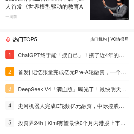
人首发《世界模型驱动的教育A
GI白皮书》
一周前
热门TOP5
热门机构
|
VC情报局
1
ChatGPT终于能「搜自己」！攒了近4年的对
话，一键翻出
2
首发| 记忆张量完成亿元Pre-A轮融资，一个上
海团队火了
3
DeepSeek V4「满血版」曝光了！最快明天发
布
4
史河机器人完成C轮数亿元融资，中际控股领
投
5
投资界24h | Kimi有望最快6个月内港股上市；
任泽平回应解散VIP群；中际旭创又要IPO了