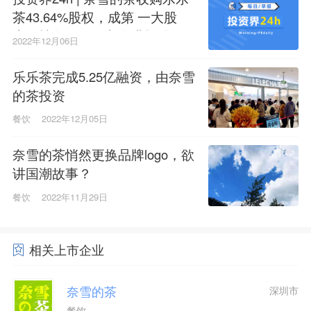
茶43.64%股权，成第 一大股
东；辣条一哥卫龙在港招股；
2022年12月06日
苏州将设百亿生物医药基金
乐乐茶完成5.25亿融资，由奈雪
的茶投资
餐饮
2022年12月05日
奈雪的茶悄然更换品牌logo，欲
讲国潮故事？
餐饮
2022年11月29日
相关上市企业
奈雪的茶
深圳市
餐饮