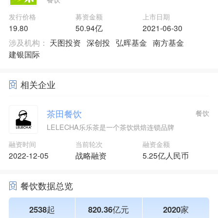
发行价格
募资金额
上市日期
19.80
50.94亿
2021-06-30
涉及机构：
天图投资
深创投
弘晖基金
南方基金
建银国际
相关企业
茶田餐饮
餐饮
LELECHA乐乐茶是一个茶饮烘焙连锁品牌
融资时间
当前轮次
融资金额
2022-12-05
战略融资
5.25亿人民币
餐饮数据总览
2538起
820.36亿元
2020家