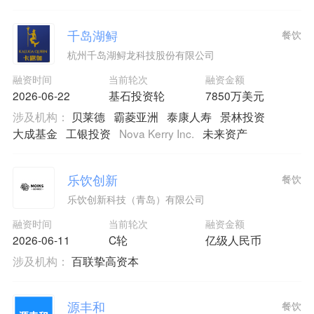
千岛湖鲟
餐饮
杭州千岛湖鲟龙科技股份有限公司
融资时间
当前轮次
融资金额
2026-06-22
基石投资轮
7850万美元
涉及机构：
贝莱德
霸菱亚洲
泰康人寿
景林投资
大成基金
工银投资
Nova Kerry Inc.
未来资产
乐饮创新
餐饮
乐饮创新科技（青岛）有限公司
融资时间
当前轮次
融资金额
2026-06-11
C轮
亿级人民币
涉及机构：
百联挚高资本
源丰和
餐饮