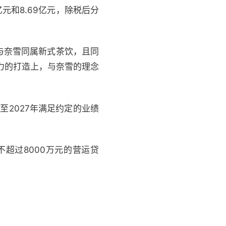
亿元和8.69亿元，除税后分
与奈雪同属新式茶饮，且同
力的打造上，与奈雪的理念
至2027年满足约定的业绩
超过8000万元的营运贷