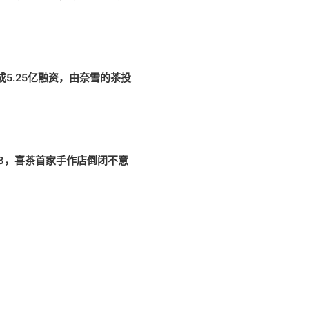
成5.25亿融资，由奈雪的茶投
38，喜茶首家手作店倒闭不意