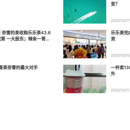
变？
2022/12/07
 | 奈雪的茶收购乐乐茶43.6
乐乐茶完
成第 一大股东；辣条一哥卫
资
；苏州将设百亿生物医药基
2022/12/05
喜茶奈雪的最大对手
一杯卖1
外
2022/12/01