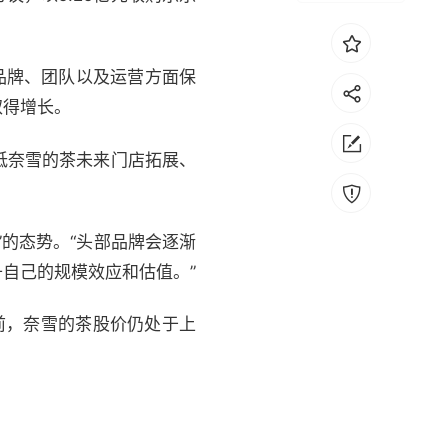
品牌、团队以及运营方面保
取得增长。
低奈雪的茶未来门店拓展、
的态势。“头部品牌会逐渐
自己的规模效应和估值。”
前，奈雪的茶股价仍处于上