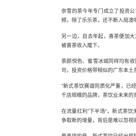
奈雪的茶今年专门成立了投资公
频，除了乐乐茶，还不断入局澳
另一边，自去年起，喜茶便加大力度
被喜茶收入麾下。
茶颜悦色、蜜雪冰城同样均有收
司，投资价格带相似的广东本土
“新式茶饮赛道同质化严重，已
千店规模的品牌，茶饮业未来的
在流量红利“下半场”，新式茶
争取新的增量，背后是难以忽视