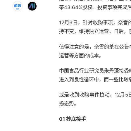
茶43.64%股权。投资事项完成
12月6日，针对收购事项，奈
持不变，维持独立运营。日后，
值得注意的是，奈雪的茶在公告
运营等方面的成本。
中国食品行业研究员朱丹蓬接受
进入到良性循环中，而一些比较
或是收到收购事件拉动，12月
扬态势。
01 抄底接手