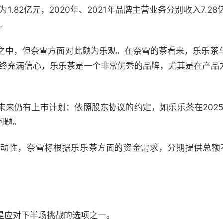
1.82亿元，2020年、2021年品牌主营业务分别收入7.28
元。
之中，但奈雪方面对此颇为乐观。在奈雪的茶看来，乐乐茶
始终充满信心，乐乐茶是一个非常优秀的品牌，尤其是在产品
来仍有上市计划：依照股东协议的约定，如乐乐茶在2025
问题。
动性，奈雪将根据乐乐茶方面的资金需求，分期提供总额不
是应对下半场挑战的选项之一。