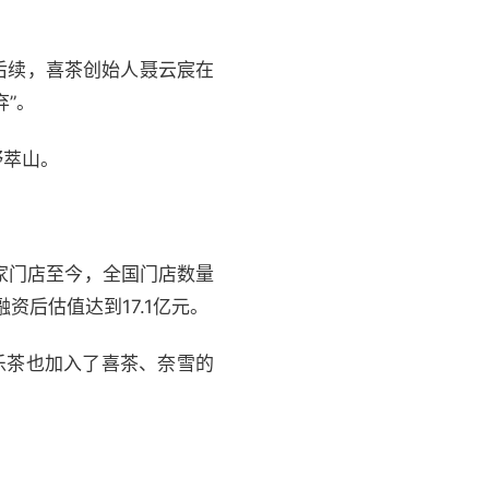
后续，喜茶创始人聂云宸在
”。
野萃山。
首家门店至今，全国门店数量
资后估值达到17.1亿元。
乐茶也加入了喜茶、奈雪的