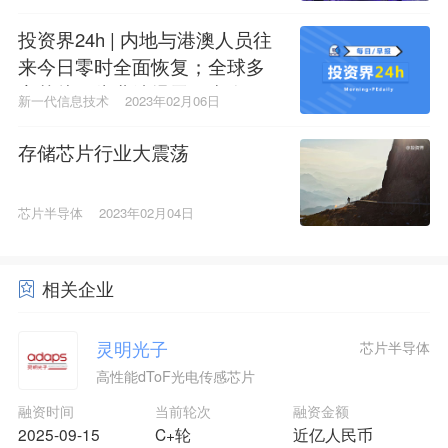
投资界24h | 内地与港澳人员往
来今日零时全面恢复；全球多
家芯片巨头业绩爆雷；中金资
新一代信息技术
2023年02月06日
本在泉州设立大消费基金
存储芯片行业大震荡
芯片半导体
2023年02月04日
相关企业
灵明光子
芯片半导体
高性能dToF光电传感芯片
融资时间
当前轮次
融资金额
2025-09-15
C+轮
近亿人民币