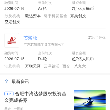
融资时间
当前轮次
融资金额
2026-07-16
A+轮
超1亿人民币
涉及机构：
毅达资本
绵阳科发基金
东吴创投
空港创投
芯聚能
芯片半导体
广东芯聚能半导体有限公司
融资时间
当前轮次
融资金额
2026-07-15
D+轮
超7亿人民币
涉及机构：
万联天泽
云泽锦沃
西交一八九六
最新资讯
合肥中湾达梦股权投资基
LP
金完成备案
基金
一周前