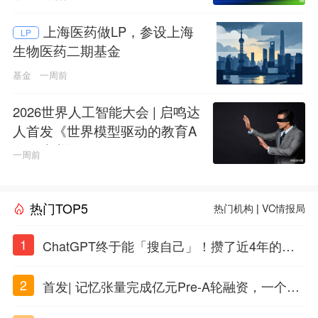
上海医药做LP，参设上海
LP
生物医药二期基金
基金
一周前
2026世界人工智能大会 | 启鸣达
人首发《世界模型驱动的教育A
GI白皮书》
一周前
热门TOP5
热门机构
|
VC情报局
1
ChatGPT终于能「搜自己」！攒了近4年的对
话，一键翻出
2
首发| 记忆张量完成亿元Pre-A轮融资，一个上
海团队火了