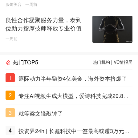
服饰美容
一周前
良性合作凝聚服务力量，泰到
位助力按摩技师释放专业价值
一周前
热门TOP5
热门机构
|
VC情报局
1
逐际动力半年融资4亿美金，海外资本挤爆了
2
专注AI视频生成大模型，爱诗科技完成29.8亿
元C轮融资
3
就等梁文锋敲钟了
4
投资界24h | 长鑫科技中一签最高或赚3万元；