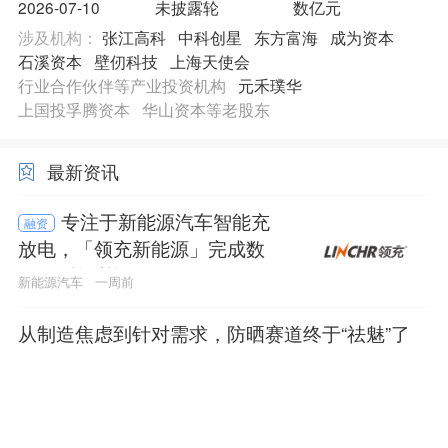
2026-07-10
未披露轮
数亿元
涉及机构：
张江高科
中科创星
东方富海
成为资本
石溪资本
壁仞科技
上海天使会
行业合作伙伴等产业投资机构
元禾璞华
上国投孚腾资本
华山资本等老股东
最新资讯
专注于新能源汽车智能充
融资
放电，「领充新能源」完成数
亿元C轮融资
新能源汽车
一周前
从制造焦虑到针对需求，防晒赛道终于“祛魅”了