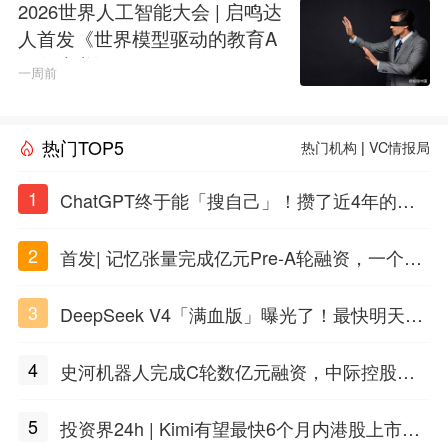
2026世界人工智能大会 | 启鸣达
人首发《世界模型驱动的教育A
GI白皮书》
一周前
热门TOP5
热门机构
|
VC情报局
1
ChatGPT终于能「搜自己」！攒了近4年的对
话，一键翻出
2
首发| 记忆张量完成亿元Pre-A轮融资，一个上
海团队火了
3
DeepSeek V4「满血版」曝光了！最快明天发
布
4
史河机器人完成C轮数亿元融资，中际控股领
投
5
投资界24h | Kimi有望最快6个月内港股上市；