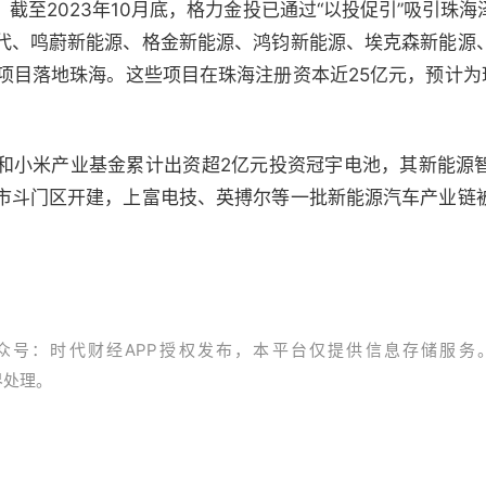
截至2023年10月底，格力金投已通过“以投促引”吸引珠
代、鸣蔚新能源、格金新能源、鸿钧新能源、埃克森新能源
项目落地珠海。这些项目在珠海注册资本近25亿元，预计为
和小米产业基金累计出资超2亿元投资冠宇电池，其新能源
市斗门区开建，上富电技、英搏尔等一批新能源汽车产业链
众号：时代财经APP授权发布，本平台仅提供信息存储服务
资界处理。