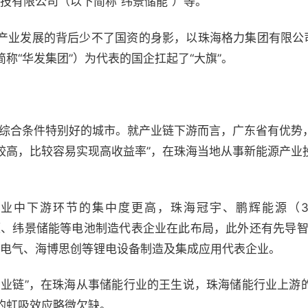
能科技有限公司（以下简称“纬景储能”）等。
产业发展的背后少不了国资的身影，以珠海格力集团有限公司
称“华发集团”）为代表的国企扛起了“大旗”。
业综合条件特别好的城市。就产业链下游而言，广东省有优势
较高，比较容易实现高收益率”，在珠海当地从事新能源产业
中下游环节的集中度更高，珠海冠宇、鹏辉能源（300
能源、纬景储能等电池制造代表企业在此布局，此外还有先导智能（
岛能蜂电气、海博思创等锂电设备制造及集成应用代表企业。
产业链”，在珠海从事储能行业的王生说，珠海储能行业上游
的虹吸效应略微欠缺。