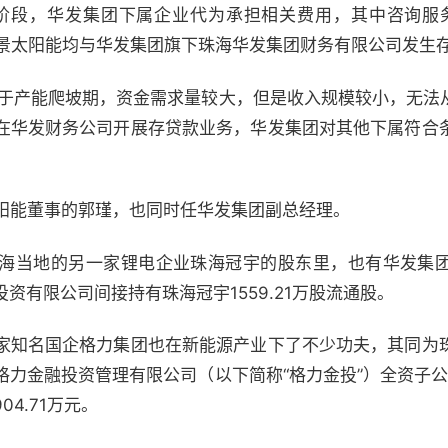
期阶段，华发集团下属企业代为承担相关费用，其中咨询服务费
22年高景太阳能均与华发集团旗下珠海华发集团财务有限公司发
司处于产能爬坡期，资金需求量较大，但是收入规模较小，无法
在华发财务公司开展存贷款业务，华发集团对其他下属符合
太阳能董事的郭瑾，也同时任华发集团副总经理。
海当地的另一家锂电企业珠海冠宇的股东里，也有华发集
资有限公司间接持有珠海冠宇1559.21万股流通股。
家知名国企格力集团也在新能源产业下了不少功夫，其同为
海格力金融投资管理有限公司（以下简称“格力金投”）全资子公
4.71万元。