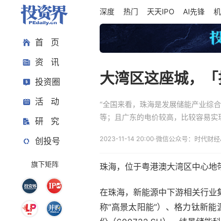
深度
热门
天天IPO
AI先锋
机
首 页
资 讯
大湾区这座城，「
投资圈
活 动
“全国来看，珠海是发展储能产业综
等；且广东的电价较高，比较容易实
研 究
2023-11-14 20:00
·
微信公众号：时代财经A
创投号
旗下矩阵
珠海，位于粤港澳大湾区中心地
在珠海，新能源中下游相关行业集
称“高景太阳能”）、格力钛新