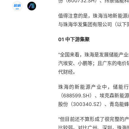
份（600732.SH）、纬景储
值得注意的是，珠海当地新能源
与珠海华发集团有限公司（以下简
01 中下游集聚
“全国来看，珠海是发展储能产
汽埃安、小鹏等；且广东的电价
代财经。
珠海的新能源产业中，储能行业
（688599.SH）、埃克森新
股份（300340.SZ）、青
“但目前还不算形成了很完整的
比较弱。对比广州、深圳，珠海