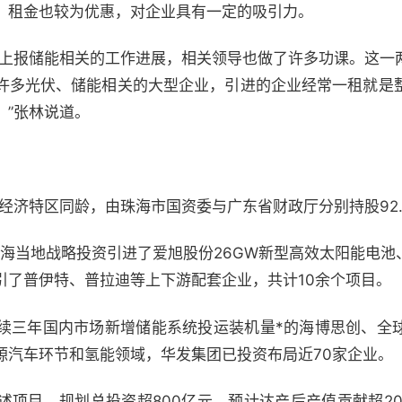
，租金也较为优惠，对企业具有一定的吸引力。
求上报储能相关的工作进展，相关领导也做了许多功课。这一
许多光伏、储能相关的大型企业，引进的企业经常一租就是
。”张林说道。
经济特区同龄，由珠海市国资委与广东省财政厅分别持股92.13
珠海当地战略投资引进了爱旭股份26GW新型高效太阳能电池
引了普伊特、普拉迪等上下游配套企业，共计10余个项目。
续三年国内市场新增储能系统投运装机量*的海博思创、全
源汽车环节和氢能领域，华发集团已投资布局近70家企业。
述项目，规划总投资超800亿元，预计达产后产值贡献超20