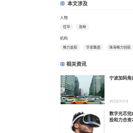
本文涉及
人物
任华
张林
机构
格力金投
华发集团
珠海格力创投
相关资讯
宁波加码角
2023/11/13
数字光芯完
投和力合资