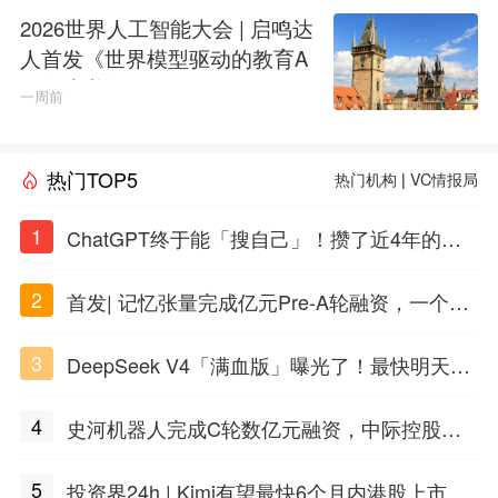
2026世界人工智能大会 | 启鸣达
人首发《世界模型驱动的教育A
GI白皮书》
一周前
热门TOP5
热门机构
|
VC情报局
1
ChatGPT终于能「搜自己」！攒了近4年的对
话，一键翻出
2
首发| 记忆张量完成亿元Pre-A轮融资，一个上
海团队火了
3
DeepSeek V4「满血版」曝光了！最快明天发
布
4
史河机器人完成C轮数亿元融资，中际控股领
投
5
投资界24h | Kimi有望最快6个月内港股上市；