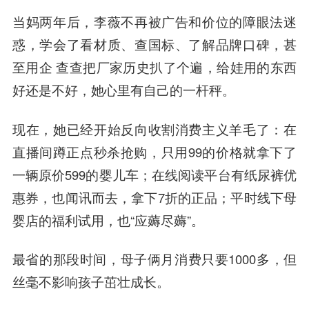
当妈两年后，李薇不再被广告和价位的障眼法迷
惑，学会了看材质、查国标、了解品牌口碑，甚
至用企 查查把厂家历史扒了个遍，给娃用的东西
好还是不好，她心里有自己的一杆秤。
现在，她已经开始反向收割消费主义羊毛了：在
直播间蹲正点秒杀抢购，只用99的价格就拿下了
一辆原价599的婴儿车；在线阅读平台有纸尿裤优
惠券，也闻讯而去，拿下7折的正品；平时线下母
婴店的福利试用，也“应薅尽薅”。
最省的那段时间，母子俩月消费只要1000多，但
丝毫不影响孩子茁壮成长。