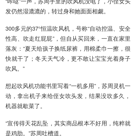
“咔哒”一声，苏周手里的吹风机没电了，小侄女头
发仍然湿漉漉的，转过身和她面面相觑。
300多元的37°恒温吹风机，号称“自动控温、安全
性高、吹走红屁屁”，但自从买回来，一直在家里
落灰：“夏天给孩子换纸尿裤，用棉柔巾一擦，很
快就干了；冬天天气冷，更不敢让宝宝光着身子
吹风。”
想起吹风机功能书里写着“一机多用”，苏周灵机一
动，拿出机子来给侄女吹头发，结果没吹多久，
机器就歇菜了。
“宣传得天花乱坠，其实商品根本不好用，纯粹就
是鸡肋。”苏周吐槽道。