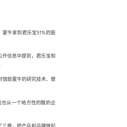
，蒙牛拿到君乐宝51%的股
公开信息中提到，君乐宝和
。
时借助蒙牛的研究技术、管
宝也从一个地方性的酸奶企
了三鹿，把产品和品牌做起