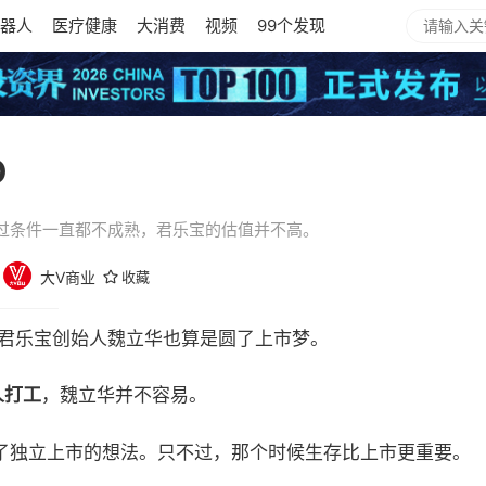
器人
医疗健康
大消费
视频
99个发现
O
过条件一直都不成熟，君乐宝的估值并不高。
大V商业
收藏
的君乐宝创始人魏立华也算是圆了上市梦。
人打工
，魏立华并不容易。
了独立上市的想法。只不过，那个时候生存比上市更重要。