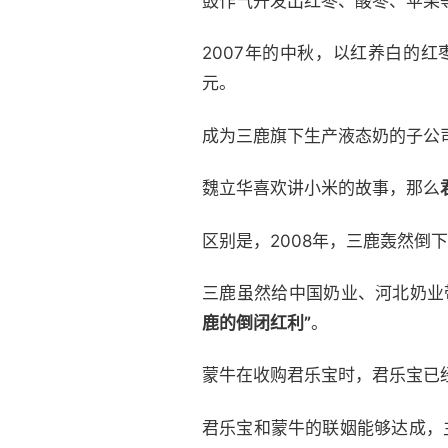
鼓作气开发出红枣、酸枣、苹果
2007年的中秋，以红养白的
元。
成为三鹿旗下生产液态奶的子公
魏立华喜欢讲小米的故事，那么
区别是，2008年，三鹿轰然倒
三鹿虽然给中国奶业、河北奶业
鹿的倒闭红利”
。
蒙牛在收购君乐宝时，君乐宝已
君乐宝和蒙牛的联姻能够达成，