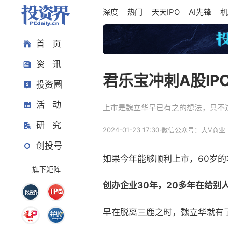
深度
热门
天天IPO
AI先锋
机
首 页
资 讯
君乐宝冲刺A股IP
投资圈
活 动
上市是魏立华早已有之的想法，只不
研 究
2024-01-23 17:30
·
微信公众号：大V商业
创投号
如果今年能够顺利上市，60岁
旗下矩阵
创办企业30年，20多年在给别
早在脱离三鹿之时，魏立华就有