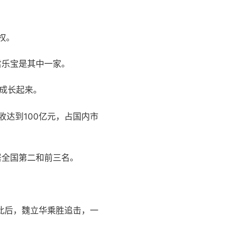
权。
君乐宝是其中一家。
才成长起来。
收达到100亿元，占国内市
居全国第二和前三名。
此后，魏立华乘胜追击，一