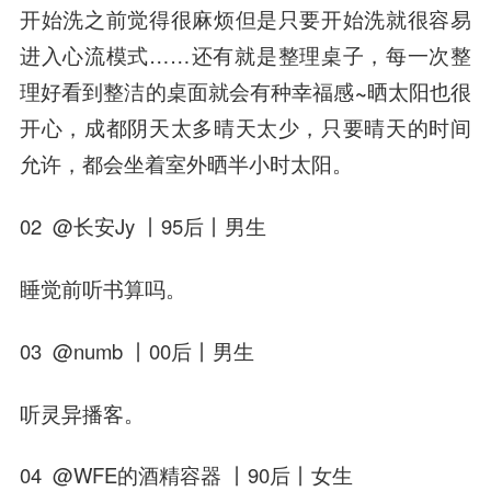
开始洗之前觉得很麻烦但是只要开始洗就很容易
进入心流模式……还有就是
整理桌子，每一次整
理好看到整洁的桌面就会有种幸福感~
晒太阳也很
开心，成都阴天太多晴天太少，只要晴天的时间
允许，都会坐着室外晒半小时太阳。
02 @长安Jy 丨95后丨男生
睡觉前听书算吗。
03 @numb 丨00后丨男生
听灵异播客。
04 @WFE的酒精容器 丨90后丨女生