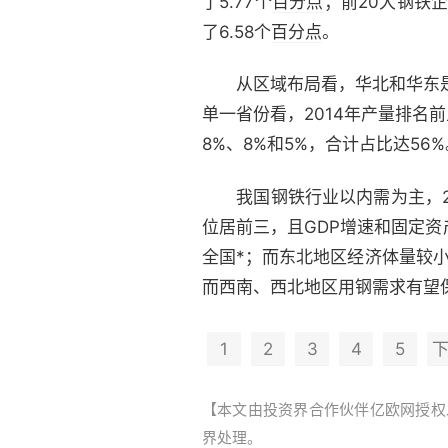
了5.77个
百分点
；前20大钢铁企
了6.58个
百分点
。
从区域布局看，华北和华东是钢
单一省份看，2014年产量排名
8%、8%和5%，合计占比达56%
我国钢铁行业以内需为主，20
位居前三，且GDP增速和固定
全国*；而东北地区经济体量较
而西南、西北地区用钢需求有望
1
2
3
4
5
【本文由投资界合作伙伴亿欧网授权发布，
界处理。