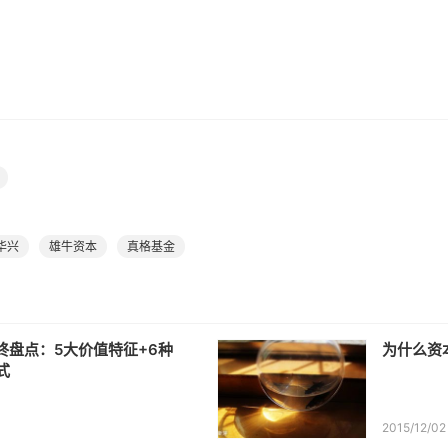
华兴
雄牛资本
真格基金
终盘点：5大价值特征+6种
为什么资
式
2015/12/02