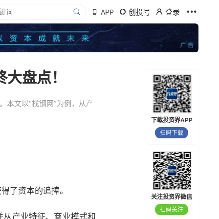
创投号
登录
APP
终大盘点！
捧。本文以“找钢网”为例，从产
下载投资界APP
扫码下载
获得了资本的追捧。
关注投资界微信
扫码关注
并从产业特征、商业模式和