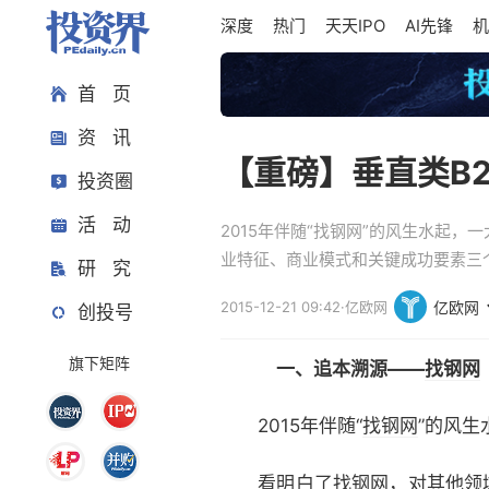
深度
热门
天天IPO
AI先锋
机
首 页
资 讯
【重磅】垂直类B
投资圈
活 动
2015年伴随“找钢网”的风生水起，
业特征、商业模式和关键成功要素三
研 究
2015-12-21 09:42
·
亿欧网
亿欧网
创投号
旗下矩阵
一、追本溯源——
找钢网
2015年伴随“
找钢网
”的风生
看明白了找钢网，对其他领域的