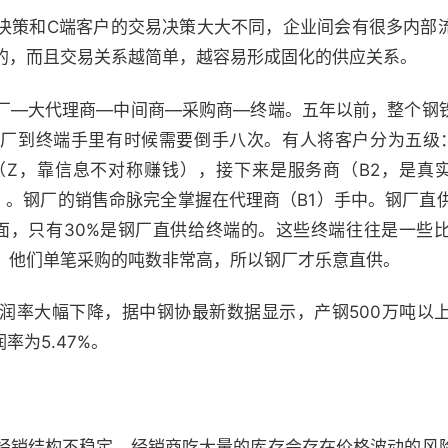
策和C端客户的交易决策大大不同，企业间会有很多内部
的，而且交易关系越简单，越容易形成固化的供应关系。
—大代理商—中间商—采购商—终端。五年以前，整个钢
厂到终端手里有时候需要倒手八次。有人将客户分为五级
（Z，靠信息不对称赚钱），接下来是服务商（B2，是真
）。钢厂的销售命脉完全掌握在代理商（B1）手中。钢厂直供
里面，只有30%是钢厂直供给终端的。这些终端往往是一些
，他们单笔采购的吨数非常高，所以钢厂才乐意直供。
率大幅下降，据中钢协最新数据显示，产钢500万吨以
率为5.47%。
销结构不稳定，经销商吃大量的库存会存在价格波动的风