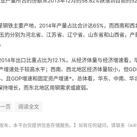
业产量所占的份额从2013年12月的58.82%跌落到目前的5
铁主要产地，2014年产量占比合计达65%，而西南和西北
前五的分别为河北省、江苏省、辽宁省、山东省和山西省，产量
。
14年出口比重占比为12.1%。从经济体量与经济增速看，
资产增速处于较高水平；西南、西北地区经济体量较小，但GD
小，且GDP增速和固定资产增速*。总体看，华东、中南、华
保持增长，而东北地区用钢需求或疲弱。
下一页
阅读全文
本平台仅提供信息存储服务。】如有任何疑问，请联系（editor@ze