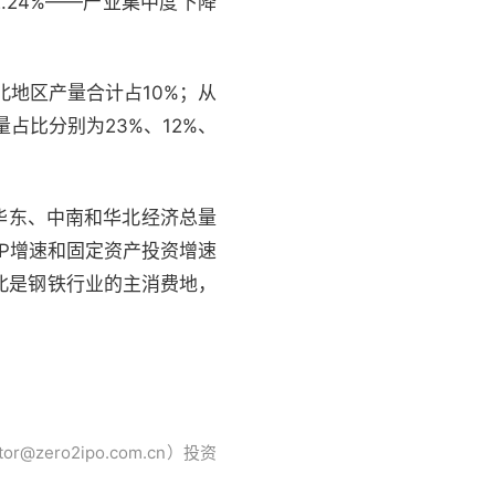
2.24%——产业集中度下降
地区产量合计占10%；从
占比分别为23%、12%、
华东、中南和华北经济总量
P增速和固定资产投资增速
北是钢铁行业的主消费地，
ro2ipo.com.cn）投资