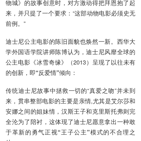
物城》的故事创意时，对方激动得把拜恩抱了起
来，并只提了一个要求：“这部动物电影必须史无
前例。”
迪士尼公主电影的陈旧面貌也焕然一新。西华大
学外国语学院讲师
陈博
认为，迪士尼风靡全球的
公主电影《冰雪奇缘》（2013）呈现了以往未有
的创新，
即“反爱情”倾向
：
传统迪士尼故事中拯救一切的“真爱之吻”并未到
来，贯串整部电影的主要是亲情,尤其是艾尔莎和
安娜之间的姐妹情，汉斯王子和克里斯托弗则完
全沦为了陪衬，
这体现了迪士尼愿意拿出一种敢
于革新的勇气正视“王子公主”模式的不合理之