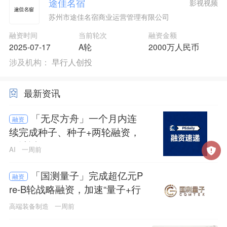
途佳名宿
影视视频
苏州市途佳名宿商业运营管理有限公司
融资时间
当前轮次
融资金额
2025-07-17
A轮
2000万人民币
涉及机构：
早行人创投
最新资讯
「无尽方舟」一个月内连
融资
续完成种子、种子+两轮融资，
累计近亿元
AI
一周前
「国测量子」完成超亿元P
融资
re-B轮战略融资，加速“量子+行
业”融合应用
高端装备制造
一周前