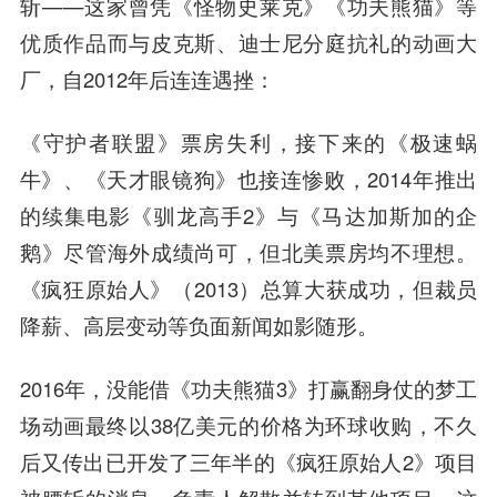
斩——这家曾凭《怪物史莱克》《
功夫熊
猫》等
优质作品而与皮克斯、
迪士尼
分庭抗礼的动画大
厂，自2012年后连连遇挫：
《守护者联盟》票房失利，接下来的《极速蜗
牛》、《天才眼镜狗》也接连惨败，2014年推出
的续集电影《驯龙高手2》与《马达加斯加的企
鹅》尽管海外成绩尚可，但北美票房均不理想。
《疯狂原始人》（2013）总算大获成功，但裁员
降薪、高层变动等负面新闻如影随形。
2016年，没能借《功夫熊猫3》打赢翻身仗的梦工
场动画最终以38亿美元的价格为环球收购，不久
后又传出已开发了三年半的《疯狂原始人2》项目