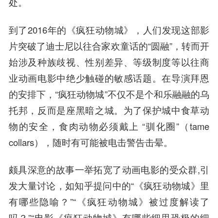
处
。
到了2016年的《疯狂动物城》，人们发现这部影
片突破了迪士尼以往合家欢童话的“圆融”，
转而开
始涉及种族歧视、性别差异、等级制度等以往商
业动画电影中绝少触碰的敏感话题
。在导演拜恩
的安排下，“疯狂动物城”不仅不是个和乐融融的乌
托邦，反而是座黑暗之城。为了保护城中食草动
物的安全，食肉动物必须戴上 “驯化圈”（tame
collars），随时有可能被电击警告击晕。
颇具深意的故事一举拓宽了动画电影的受众群,引
发大量讨论，如知乎提问中的“《疯狂动物城》里
有哪些隐喻？”“《疯狂动物城》被过度解读了
吗？”“电影《疯狂动物城》有哪些细思恐极的细