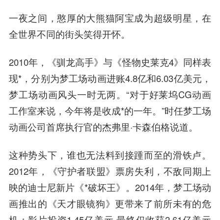
一夜之间，憨厚的大熊猫阿宝成为超级明星，在
全世界不同的街头笑得开怀。
2010年，《驯龙高手》与《怪物史莱克4》同样表
现*，分别为梦工场动画进账4.8亿和6.03亿美元，
梦工场动画风头一时无两。“对于好莱坞CG动画
工作室来说，今年将是收成*的一年。”时任梦工场
动画公司首席执行官的杰弗里·卡森伯格说道。
这种势头下，谁也无法料到接踵而至的滑铁卢。
2012年，《守护者联盟》票房失利，不敌同期上
映的迪士尼新片《*破坏王》。2014年，梦工场动
画推出的《天才眼镜狗》更带来了前所未有的危
机：影片投资1.45亿美元,最终仅收获2.61亿美元