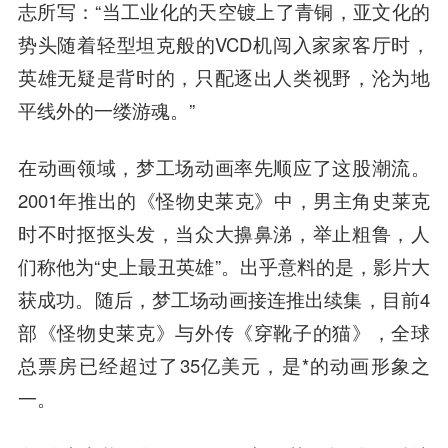
志所写：“当工业化的天空镀上了青铜，亚文化的
势头随着轻型坦克般的VCD机闯入家家客厅时，
英雄无疑是背时的，只配逐出人类视野，沦为
地
平线
外的一缕游魂。”
在动画领域，梦工场动画率先顺应了这股潮流。
2001年推出的《怪物史莱克》中，男主角史莱克
时不时抠抠头发，当众大擤鼻涕，举止粗鲁，人
们称他为“史上最丑英雄”。出乎意料的是，影片大
获成功。随后，梦工场动画接连推出续集，目前4
部《怪物史莱克》与外传《穿靴子的猫》，全球
总票房已经超过了35亿美元，是*的动画形象之
一。