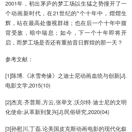
2001年，初出茅庐的梦工场以生猛之势撞开了一
个动画新时代，在21世纪的*个十年中，熠熠生
辉，站在最高处傲视群雄；也在后一个十年中腹
背受敌，暗中喘息；如今，下一个十年即将开
启，而梦工场是否还有重拾昔日辉煌的那一天？
参考文献：
[1]陈博.《冰雪奇缘》之迪士尼动画血统与创新[J].
电影文学,2015(10)
[2]杰克·齐普斯,方云,
张举
文.沃尔特·迪士尼的文明
化使命:从革新到复兴[J].民俗研究,2020(04)
[3]孙慰川,
丁磊
.论美国皮克斯动画电影的现代化叙