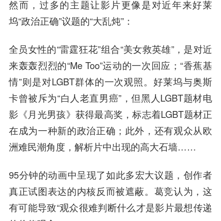
然而，过多的主题让影片更像是对近年来好莱
坞“政治正确”议题的“大乱炖”：
全员女性的“
雷霆
狂花”组合“美女救英雄”，是对近
来轰轰烈烈的“Me Too”运动的一次回应；“香蕉基
情”则是对LGBT群体的一次观照。好莱坞与奥斯
卡曾被斥为“白人老直男癌”，但黑人LGBT题材电
影《月光男孩》获得最高奖，标志着LGBT题材正
在成为一种新的政治正确；此外，还有观众从欧
洲难民潮角度，解析片中出现的高大石墙……
95分钟的动画中呈现了如此多宏大议题，创作者
真正试图表达的内核反而被遮蔽。葛竞认为，这
有可能导致“观众很难判断什么才是影片最想传递