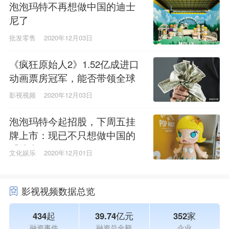
泡泡玛特不再想做中国的迪士
尼了
批发零售
2020年12月03日
《疯狂原始人2》1.52亿成进口
动画票房冠军，能否带领全球
电影触底反弹？
影视视频
2020年12月03日
泡泡玛特今起招股，下周五挂
牌上市：现已不只想做中国的
「迪士尼」
文化娱乐
2020年12月01日
影视视频数据总览
434起
39.74亿元
352家
融资事件
融资总金额
企业