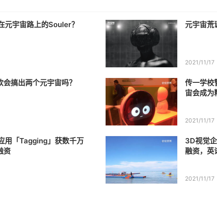
元宇宙路上的Souler？
元宇宙荒
2021/11/17
微软会搞出两个元宇宙吗？
传一学校
宙会成为
2021/11/17
用「Tagging」获数千万
3D视觉企
融资
融资，英
2021/11/17