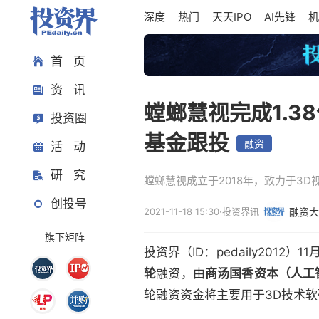
深度
热门
天天IPO
AI先锋
机
首 页
资 讯
螳螂慧视完成1.
投资圈
基金跟投
融资
活 动
研 究
螳螂慧视成立于2018年，致力于3
创投号
2021-11-18 15:30
·
投资界讯
融资大
旗下矩阵
投资界（ID：pedaily201
轮
融资，由
商汤国香资本（人工
轮融资资金将主要用于3D技术软