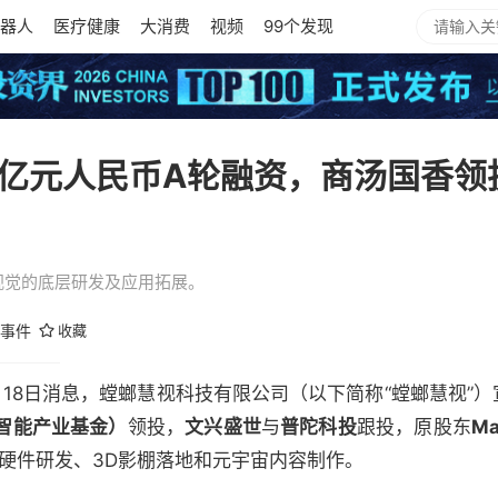
器人
医疗健康
大消费
视频
99个发现
38亿元人民币A轮融资，商汤国香
D视觉的底层研发及应用拓展。
事件
收藏
2）11月18日消息，螳螂慧视科技有限公司（以下简称“螳螂慧视”
智能产业基金）
领投，
文兴盛世
与
普陀科投
跟投，原股东
Ma
硬件研发、3D影棚落地和元宇宙内容制作。