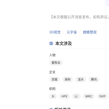
【本文根据公开消息发布，如有异议，请联系
3D视觉
元宇宙
螳螂慧视
本文涉及
人物
畜牧业
企业
百度
高科
龙头
腾讯
机构
3i
HPE
LL
MRC
NVP