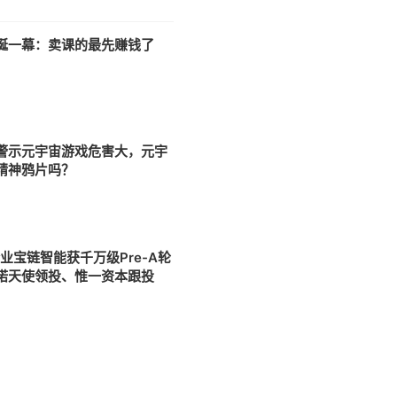
诞一幕：卖课的最先赚钱了
警示元宇宙游戏危害大，元宇
精神鸦片吗？
业宝链智能获千万级Pre-A轮
诺天使领投、惟一资本跟投