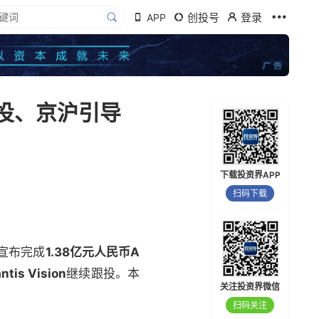
创投号
登录
APP
领投、京沪引导
下载投资界APP
扫码下载
）宣布完成
1.38亿元人民币A
ntis Vision
继续跟投。本
关注投资界微信
扫码关注