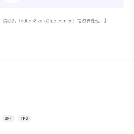
（editor@zero2ipo.com.cn）投资界处理。】
SRF
TPG