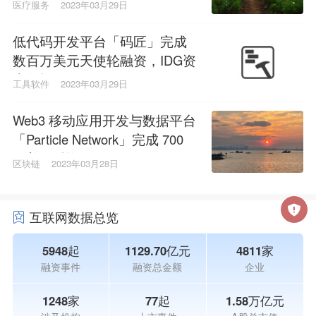
医疗服务
2023年03月29日
低代码开发平台「码匠」完成
数百万美元天使轮融资，IDG资
本领投
工具软件
2023年03月29日
Web3 移动应用开发与数据平台
「Particle Network」完成 700
万美元融资
区块链
2023年03月28日
互联网数据总览
5948起
1129.70亿元
4811家
融资事件
融资总金额
企业
1248家
77起
1.58万亿元