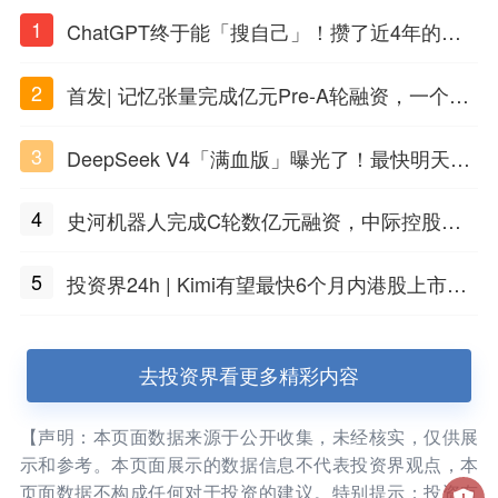
1
ChatGPT终于能「搜自己」！攒了近4年的对
话，一键翻出
2
首发| 记忆张量完成亿元Pre-A轮融资，一个上
海团队火了
3
DeepSeek V4「满血版」曝光了！最快明天发
布
4
史河机器人完成C轮数亿元融资，中际控股领
投
5
投资界24h | Kimi有望最快6个月内港股上市；
任泽平回应解散VIP群；中际旭创又要IPO了
去投资界看更多精彩内容
【声明：本页面数据来源于公开收集，未经核实，仅供展
示和参考。本页面展示的数据信息不代表投资界观点，本
页面数据不构成任何对于投资的建议。特别提示：投资有