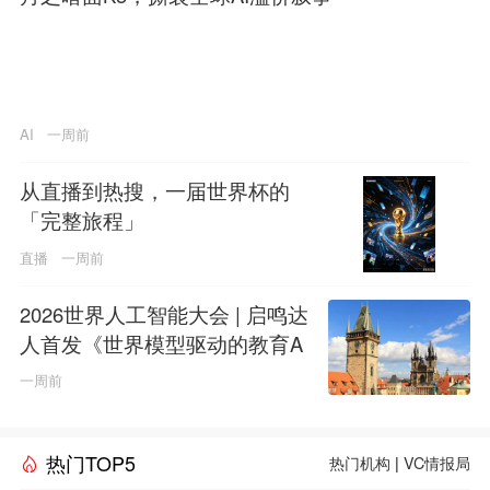
AI
一周前
从直播到热搜，一届世界杯的
「完整旅程」
直播
一周前
2026世界人工智能大会 | 启鸣达
人首发《世界模型驱动的教育A
GI白皮书》
一周前
热门TOP5
热门机构
|
VC情报局