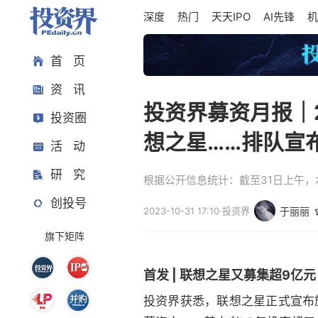
深度
热门
天天IPO
AI先锋
机
首 页
资 讯
投资界募资月报｜
投资圈
想之星……排队宣
活 动
研 究
根据公开信息统计：截至31日上午，本
创投号
2023-10-31 17:10
·
投资界
于丽丽
旗下矩阵
首发 | 联想之星又募集超9亿元
投资界获悉，联想之星正式宣布