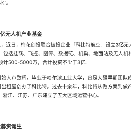
水”。
3亿无人机产业基金
12）消息，近日，梅花创投联合被投企业「科比特航空」设立
3亿
无
，包括挂载、飞控、图传、数据链、机巢、地面站及无人机
计500-5000万，合计投资不少于3亿。
，创始人卢致辉。毕业于哈尔滨工业大学，曾是大疆早期团队
一间出租屋创办了科比特。过去十余年，科比特从做方案到做
、浙江、江苏、广东建立了五大区域运营中心。
大募资诞生