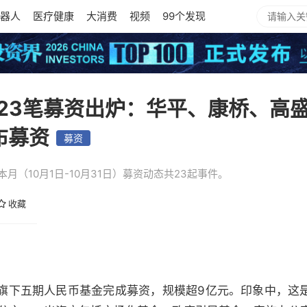
器人
医疗健康
大消费
视频
99个发现
23笔募资出炉：华平、康桥、高
布募资
募资
月（10月1日-10月31日）募资动态共23起事件。
收藏
旗下五期人民币基金完成募资，规模超9亿元。印象中，这