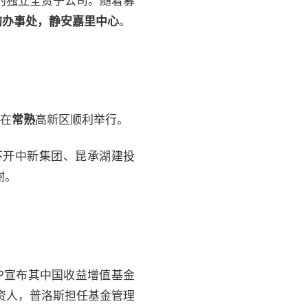
的独立全资子公司。随着募
的办事处，静安嘉里中心
。
会在
常熟
高新区顺利举行。
不开中新集团、昆承湖建投
谢。
GCP宣布其中国收益增值基金
资人，普洛斯担任基金管理