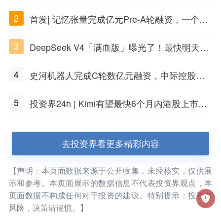
话，一键翻出
2
首发| 记忆张量完成亿元Pre-A轮融资，一个上
海团队火了
3
DeepSeek V4「满血版」曝光了！最快明天发
布
4
史河机器人完成C轮数亿元融资，中际控股领
投
5
投资界24h | Kimi有望最快6个月内港股上市；
任泽平回应解散VIP群；中际旭创又要IPO了
去投资界看更多精彩内容
【声明：本页面数据来源于公开收集，未经核实，仅供展
示和参考。本页面展示的数据信息不代表投资界观点，本
页面数据不构成任何对于投资的建议。特别提示：投资有
风险，决策请谨慎。】