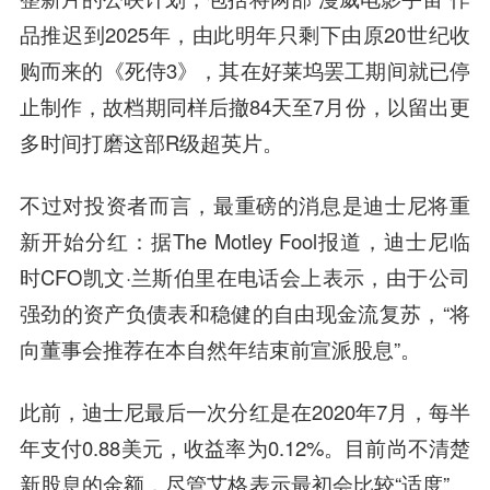
品推迟到2025年，由此明年只剩下由原20世纪收
购而来的《死侍3》，其在好莱坞罢工期间就已停
止制作，故档期同样后撤84天至7月份，以留出更
多时间打磨这部R级超英片。
不过对投资者而言，最重磅的消息是迪士尼将重
新开始分红：据The Motley Fool报道，迪士尼临
时CFO凯文·兰斯伯里在电话会上表示，由于公司
强劲的资产负债表和稳健的自由现金流复苏，“将
向董事会推荐在本自然年结束前宣派股息”。
此前，迪士尼最后一次分红是在2020年7月，每半
年支付0.88美元，收益率为0.12%。目前尚不清楚
新股息的金额，尽管艾格表示最初会比较“适度”。