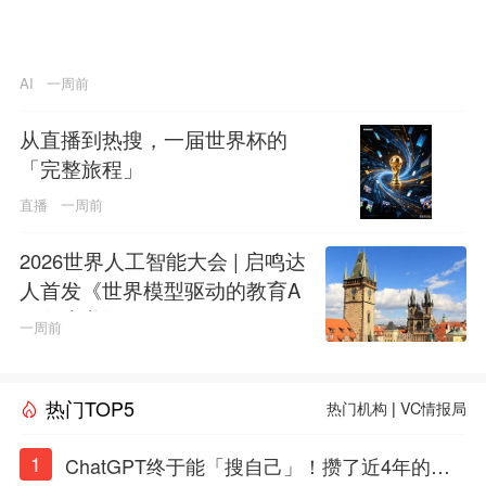
AI
一周前
从直播到热搜，一届世界杯的
「完整旅程」
直播
一周前
2026世界人工智能大会 | 启鸣达
人首发《世界模型驱动的教育A
GI白皮书》
一周前
热门TOP5
热门机构
|
VC情报局
1
ChatGPT终于能「搜自己」！攒了近4年的对