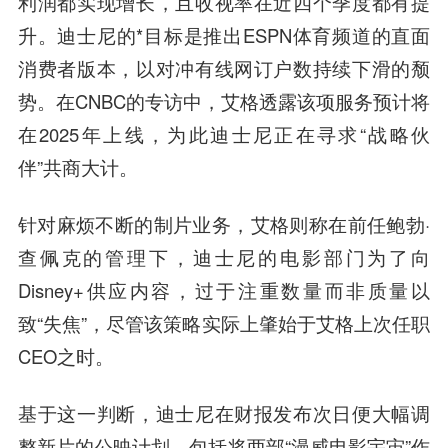
利润都实现增长，且收视率在近四个季度都有提
升。迪士尼的*目标是推出ESPN体育频道的直面
消费者版本，以对冲有线网订户数持续下滑的颓
势。在CNBC的专访中，艾格透露该项服务预计将
在2025年上线，为此迪士尼正在寻求“战略伙
伴”共商大计。
针对麻烦不断的制片业务，艾格则称在前任鲍勃·
查佩克的管理下，迪士尼的电影部门为了向
Disney+供应内容，过于注重数量而非质量以
致“失焦”，尽管该策略实际上肇始于艾格上次任职
CEO之时。
基于这一判断，迪士尼在财报发布次日便大幅调
整新片的公映计划，包括将两部“漫威电影宇宙”作