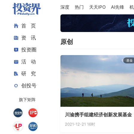
深度
热门
天天IPO
AI先锋
机
首 页
资 讯
原创
投资圈
基金
活 动
研 究
创投号
旗下矩阵
川渝携手组建经济创新发展基金
2021-12-21 16时