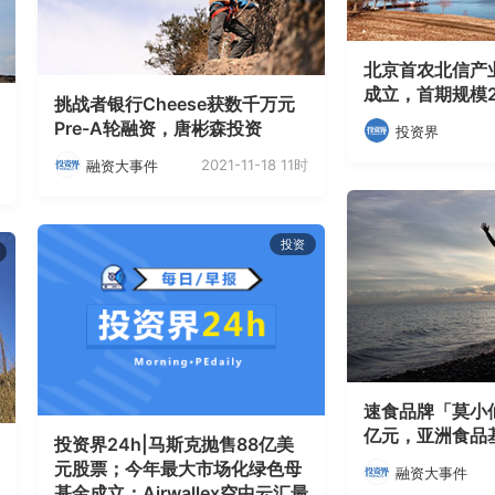
北京首农北信产
成立，首期规模2
挑战者银行Cheese获数千万元
Pre-A轮融资，唐彬森投资
投资界
2021-11-18 11时
融资大事件
投资
速食品牌「莫小
亿元，亚洲食品
投资界24h|马斯克抛售88亿美
元股票；今年最大市场化绿色母
融资大事件
基金成立；Airwallex空中云汇最