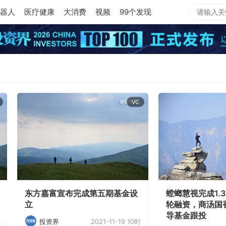
器人
医疗健康
大消费
视频
99个发现
VC
东方嘉富宣布完成第五期基金设
螳螂慧视完成1.
立
轮融资，商汤国
导基金跟投
2021-11-19 10时
投资界