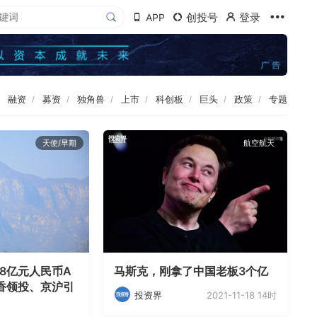
创投号
登录
APP
融资
募资
独角兽
上市
科创板
巨头
政策
专题
天使/早期
航空航天
38亿元人民币A
马斯克，刚拿了中国老板3个亿
香领投、京沪引
2021-11-18 14时
投资界