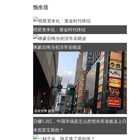
悦生活
明星资本化：黄金时代终结
咪蒙后悔当初没学吴晓波
日赚1.3亿，中国市场是怎么把优衣库老板送上日
本首富宝座的？