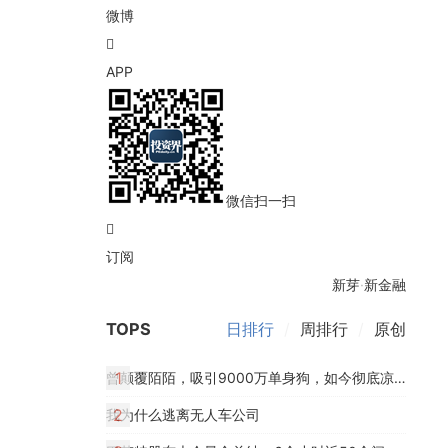
微博
APP
微信扫一扫
订阅
新芽
·
新金融
TOPS
日排行
/
周排行
/
原创
1
曾颠覆陌陌，吸引9000万单身狗，如今彻底凉了
2
我为什么逃离无人车公司