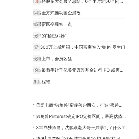
3
巴菲特股东大会最全总结：6个小时近50个问题，昨夜全球未眠
4
以基金方式推动国企混改
5
如果贾跃亭现实一点
6
王兴的“秘密武器”
7
花4300万上斯坦福，中国富豪卷入“贿赂”罗生门
8
云集上市，会员凶猛
9
传软银着手让千亿美元愿景基金进行IPO 或再发同等规模基金
10
多面程维
母婴电商“独角兽”蜜芽落户西安，打造“蜜芽长安号”
独角兽Pinterest确定IPO定价区间，最高估值91.9亿美元
3年成独角兽，沈鹏跟老大哥王兴学到了什么？
快讯| 发票数字化领域独角兽“百望股份”获阿里、腾讯5.17亿元投资